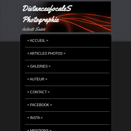
DistancesfocaleS
Photographie
Instants Saisis
MENU PRINCIPAL
MASQUER LA NAVIGATION PRINCIPALE
MASQUER LA NAVIGATION SECONDAIRE
< ACCUEIL >
< ARTICLES PHOTOS >
< GALERIES >
< AUTEUR >
< CONTACT >
< FACEBOOK >
< INSTA >
< MENTIONS >