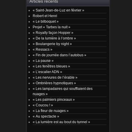
Articles récents
« Saint-Jean-de-Luz en février »
Robert et Henri
« Le bilboquet »
Projet « Tarbes la nuit »
« Royalty façon Hopper »
« De la lumière à l’ombre »
« Boulangerie by night »
« Ressacs »
« Fin de journée dans l’autobus »
« La pause »
« Les fenêtres bleues »
« L’escalier ADN »
« Les nervures de l’érable »
« Ombrières hypnotiques »
« Les lampadaires qui soufflaient des
nuages »
« Les palmiers pinceaux »
« Coucou ! »
« La fleur de nuages »
« Au spectacle »
« La lumière est au bout du tunnel »