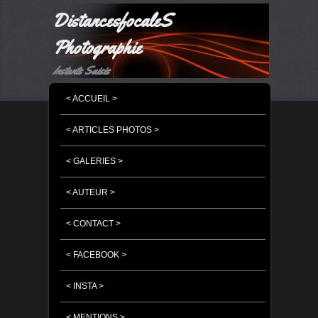
DistancesfocaleS
Photographie
Instants Saisis
MENU PRINCIPAL
MASQUER LA NAVIGATION PRINCIPALE
MASQUER LA NAVIGATION SECONDAIRE
< ACCUEIL >
< ARTICLES PHOTOS >
< GALERIES >
< AUTEUR >
< CONTACT >
< FACEBOOK >
< INSTA >
< MENTIONS >