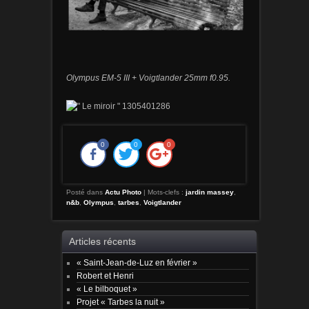
Olympus EM-5 III + Voigtlander 25mm f0.95.
0
0
0
Posté dans
Actu Photo
|
Mots-clefs :
jardin massey
,
n&b
,
Olympus
,
tarbes
,
Voigtlander
Articles récents
« Saint-Jean-de-Luz en février »
Robert et Henri
« Le bilboquet »
Projet « Tarbes la nuit »