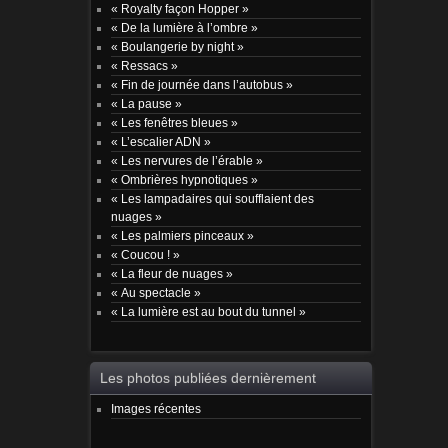
« Royalty façon Hopper »
« De la lumière à l’ombre »
« Boulangerie by night »
« Ressacs »
« Fin de journée dans l’autobus »
« La pause »
« Les fenêtres bleues »
« L’escalier ADN »
« Les nervures de l’érable »
« Ombrières hypnotiques »
« Les lampadaires qui soufflaient des
nuages »
« Les palmiers pinceaux »
« Coucou ! »
« La fleur de nuages »
« Au spectacle »
« La lumière est au bout du tunnel »
Les photos publiées dernièrement
Images récentes