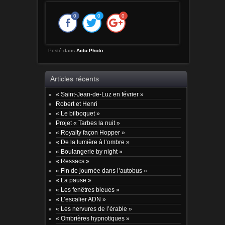
0
0
0
Posté dans
Actu Photo
Articles récents
« Saint-Jean-de-Luz en février »
Robert et Henri
« Le bilboquet »
Projet « Tarbes la nuit »
« Royalty façon Hopper »
« De la lumière à l’ombre »
« Boulangerie by night »
« Ressacs »
« Fin de journée dans l’autobus »
« La pause »
« Les fenêtres bleues »
« L’escalier ADN »
« Les nervures de l’érable »
« Ombrières hypnotiques »