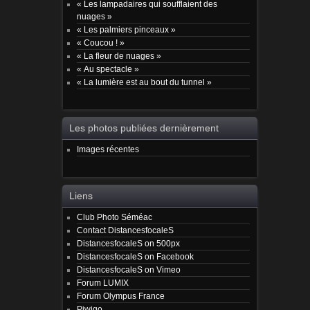
« Les lampadaires qui soufflaient des
nuages »
« Les palmiers pinceaux »
« Coucou ! »
« La fleur de nuages »
« Au spectacle »
« La lumière est au bout du tunnel »
Les photos publiées dernièrement
Images récentes
Liens
Club Photo Séméac
Contact DistancesfocaleS
DistancesfocaleS on 500px
DistancesfocaleS on Facebook
DistancesfocaleS on Vimeo
Forum LUMIX
Forum Olympus France
Piwigo