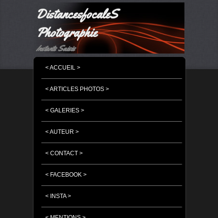
DistancesfocaleS
Photographie
Instants Saisis
MENU PRINCIPAL
MASQUER LA NAVIGATION PRINCIPALE
MASQUER LA NAVIGATION SECONDAIRE
< ACCUEIL >
< ARTICLES PHOTOS >
< GALERIES >
< AUTEUR >
< CONTACT >
< FACEBOOK >
< INSTA >
< MENTIONS >