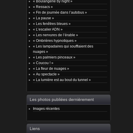
« Boulangerie by night »
« Ressacs »
« Fin de journée dans l’autobus »
« La pause »
« Les fenêtres bleues »
« L’escalier ADN »
« Les nervures de l’érable »
« Ombrières hypnotiques »
« Les lampadaires qui soufflaient des
nuages »
« Les palmiers pinceaux »
« Coucou ! »
« La fleur de nuages »
« Au spectacle »
« La lumière est au bout du tunnel »
Les photos publiées dernièrement
Images récentes
Liens