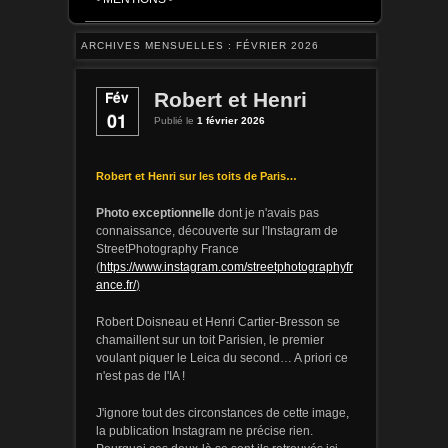
ARCHIVES MENSUELLES :
FÉVRIER 2026
Fév
Robert et Henri
01
Publié le
1 février 2026
Robert et Henri sur les toits de Paris…
dont je n'avais pas
Photo exceptionnelle
connaissance, découverte sur l'Instagram de
StreetPhotography France
(
https://www.instagram.com/streetphotographyfr
)
ance.fr/
Robert Doisneau et Henri Cartier-Bresson se
chamaillent sur un toit Parisien, le premier
voulant piquer le Leica du second… A priori ce
n'est pas de l'IA !
J'ignore tout des circonstances de cette image,
la publication Instagram ne précise rien.