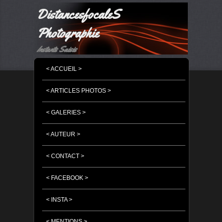
DistancesfocaleS
Photographie
Instants Saisis
MENU PRINCIPAL
MASQUER LA NAVIGATION PRINCIPALE
MASQUER LA NAVIGATION SECONDAIRE
< ACCUEIL >
< ARTICLES PHOTOS >
< GALERIES >
< AUTEUR >
< CONTACT >
< FACEBOOK >
< INSTA >
< MENTIONS >