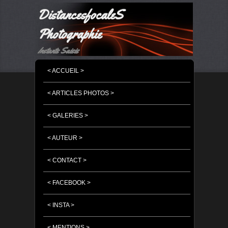
DistancesfocaleS
Photographie
Instants Saisis
MENU PRINCIPAL
MASQUER LA NAVIGATION PRINCIPALE
MASQUER LA NAVIGATION SECONDAIRE
< ACCUEIL >
< ARTICLES PHOTOS >
< GALERIES >
< AUTEUR >
< CONTACT >
< FACEBOOK >
< INSTA >
< MENTIONS >