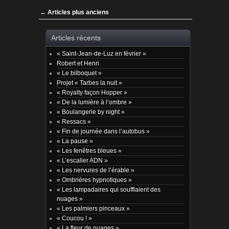
Post navigation
←
Articles plus anciens
Articles récents
« Saint-Jean-de-Luz en février »
Robert et Henri
« Le bilboquet »
Projet « Tarbes la nuit »
« Royalty façon Hopper »
« De la lumière à l’ombre »
« Boulangerie by night »
« Ressacs »
« Fin de journée dans l’autobus »
« La pause »
« Les fenêtres bleues »
« L’escalier ADN »
« Les nervures de l’érable »
« Ombrières hypnotiques »
« Les lampadaires qui soufflaient des
nuages »
« Les palmiers pinceaux »
« Coucou ! »
« La fleur de nuages »