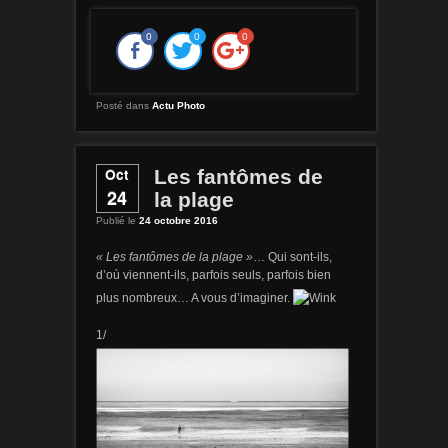
0
0
0
Posté dans
Actu Photo
Oct
Les fantômes de
24
la plage
Publié le
24 octobre 2016
« Les fantômes de la plage »
… Qui sont-ils,
d’où viennent-ils, parfois seuls, parfois bien
plus nombreux… A vous d’imaginer.
1/