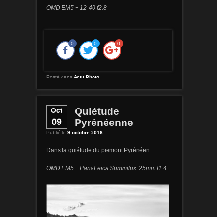
OMD EM5 + 12-40 f2.8
0
0
0
Posté dans
Actu Photo
Oct
Quiétude
09
Pyrénéenne
Publié le
9 octobre 2016
Dans la quiétude du piémont Pyrénéen…
OMD EM5 + PanaLeica Summilux 25mm f1.4