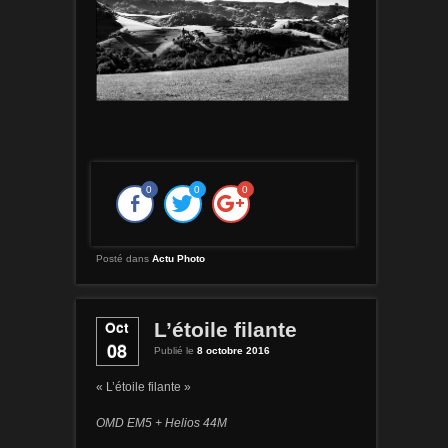
0
0
0
Posté dans
Actu Photo
Oct
L’étoile filante
08
Publié le
8 octobre 2016
« L’étoile filante »
OMD EM5 + Helios 44M