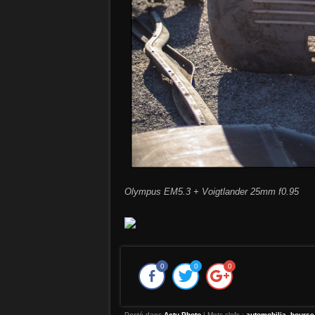
Olympus EM5.3 + Voigtlander 25mm f0.95
0
0
0
Posté dans
Actu Photo
|
Mots-clefs :
automobilia
,
bourse