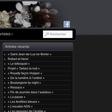
RECHERCHER
NTIONS >
Articles récents
« Saint-Jean-de-Luz en février »
Robert et Henri
« Le bilboquet »
Projet « Tarbes la nuit »
« Royalty façon Hopper »
« De la lumière à l’ombre »
« Boulangerie by night »
« Ressacs »
« Fin de journée dans l’autobus »
« La pause »
« Les fenêtres bleues »
« L’escalier ADN »
« Les nervures de l’érable »