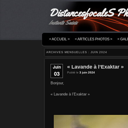
DistancesfocaleS Ph
Instants Saisis
MENU PRINCIPAL
MASQUER LA NAVIGATION PRINCIPALE
MASQUER LA NAVIGATION SECONDAIRE
< ACCUEIL >
< ARTICLES PHOTOS >
< GAL
ARCHIVES MENSUELLES :
JUIN 2024
« Lavande à l’Exaktar »
Juin
03
Publié le
3 juin 2024
Bonjour,
« Lavande à l’Exaktar »