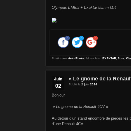
Olympus EM5.3 + Exaktar 55mm f1.4
0
0
0
Posté dans
Actu Photo
|
Mots-clefs :
EXAKTAR
,
flore
,
Ol
« Le gnome de la Renaul
Juin
02
Publié le
2 juin 2024
Bonjour,
» Le gnome de la Renault 4CV «
Au détour d’un stand encombré de pièces les p
d’une Renault 4CV.