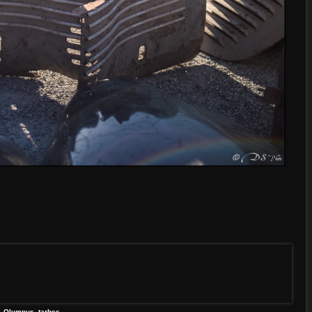
,
Olympus
,
tarbes