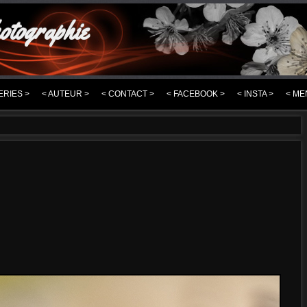
otographie
ERIES >
< AUTEUR >
< CONTACT >
< FACEBOOK >
< INSTA >
< ME