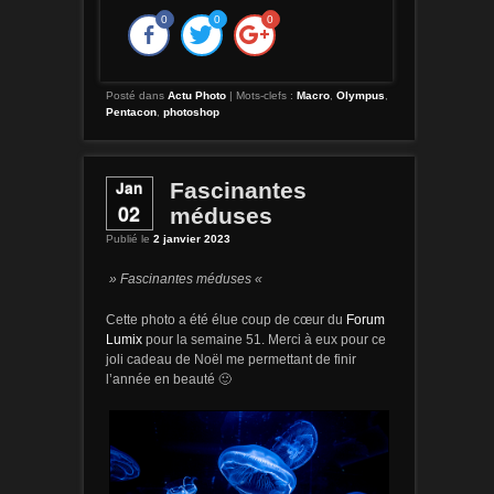
0
0
0
Posté dans
Actu Photo
|
Mots-clefs :
Macro
,
Olympus
,
Pentacon
,
photoshop
Jan
Fascinantes
02
méduses
Publié le
2 janvier 2023
» Fascinantes méduses «
Cette photo a été élue coup de cœur du
Forum
pour la semaine 51. Merci à eux pour ce
Lumix
joli cadeau de Noël me permettant de finir
l’année en beauté 🙂