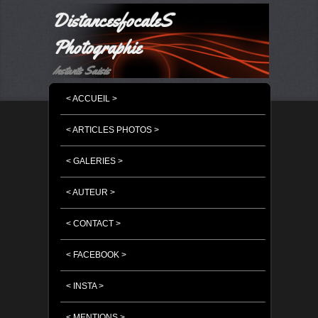
DistancesfocaleS
Photographie
Instants Saisis
MENU PRINCIPAL
MASQUER LA NAVIGATION PRINCIPALE
MASQUER LA NAVIGATION SECONDAIRE
< ACCUEIL >
< ARTICLES PHOTOS >
< GALERIES >
< AUTEUR >
< CONTACT >
< FACEBOOK >
< INSTA >
< MENTIONS >