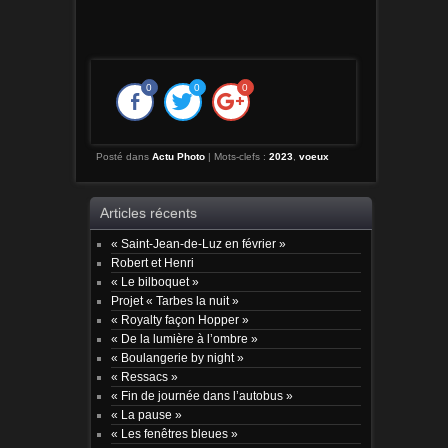
0
0
0
Posté dans
Actu Photo
|
Mots-clefs :
2023
,
voeux
Articles récents
« Saint-Jean-de-Luz en février »
Robert et Henri
« Le bilboquet »
Projet « Tarbes la nuit »
« Royalty façon Hopper »
« De la lumière à l’ombre »
« Boulangerie by night »
« Ressacs »
« Fin de journée dans l’autobus »
« La pause »
« Les fenêtres bleues »