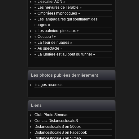
« L’escalier ADN »
« Les nervures de l’érable »
« Ombrières hypnotiques »
« Les lampadaires qui soufflaient des
nuages »
« Les palmiers pinceaux »
« Coucou ! »
« La fleur de nuages »
« Au spectacle »
« La lumière est au bout du tunnel »
Les photos publiées dernièrement
Images récentes
Liens
Club Photo Séméac
Contact DistancesfocaleS
DistancesfocaleS on 500px
DistancesfocaleS on Facebook
DistancesfocaleS on Vimeo