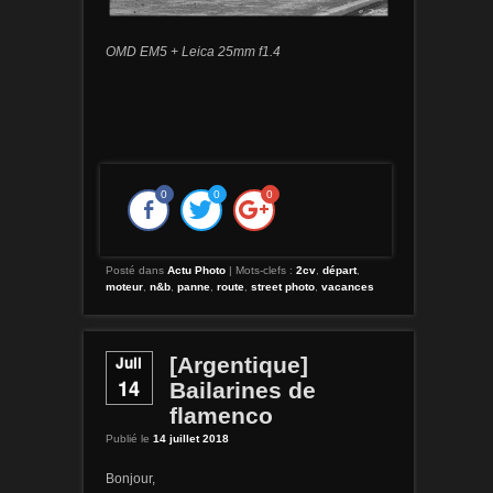
OMD EM5 + Leica 25mm f1.4
0
0
0
Posté dans
Actu Photo
|
Mots-clefs :
2cv
,
départ
,
moteur
,
n&b
,
panne
,
route
,
street photo
,
vacances
Juil
[Argentique]
14
Bailarines de
flamenco
Publié le
14 juillet 2018
Bonjour,