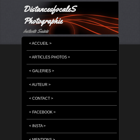
DistancesfocaleS
Photographie
Instants Saisis
MENU PRINCIPAL
MASQUER LA NAVIGATION PRINCIPALE
MASQUER LA NAVIGATION SECONDAIRE
< ACCUEIL >
< ARTICLES PHOTOS >
< GALERIES >
< AUTEUR >
< CONTACT >
< FACEBOOK >
< INSTA >
< MENTIONS >