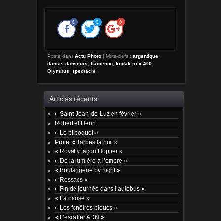
0
0
0
Posté dans
Actu Photo
|
Mots-clefs :
argentique
,
danse
,
danseurs
,
flamenco
,
kodak tri-x 400
,
Olympus
,
spectacle
Articles récents
« Saint-Jean-de-Luz en février »
Robert et Henri
« Le bilboquet »
Projet « Tarbes la nuit »
« Royalty façon Hopper »
« De la lumière à l’ombre »
« Boulangerie by night »
« Ressacs »
« Fin de journée dans l’autobus »
« La pause »
« Les fenêtres bleues »
« L’escalier ADN »