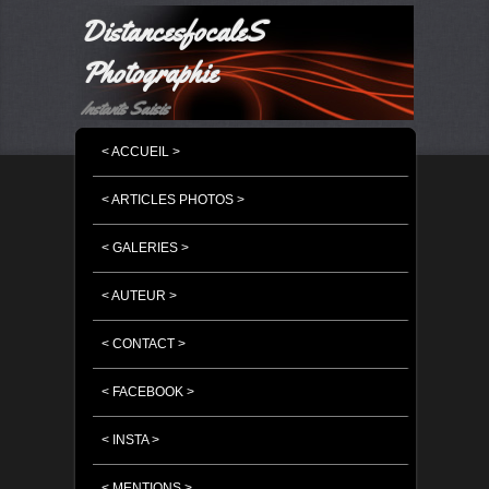
DistancesfocaleS
Photographie
Instants Saisis
MENU PRINCIPAL
MASQUER LA NAVIGATION PRINCIPALE
MASQUER LA NAVIGATION SECONDAIRE
< ACCUEIL >
< ARTICLES PHOTOS >
< GALERIES >
< AUTEUR >
< CONTACT >
< FACEBOOK >
< INSTA >
< MENTIONS >