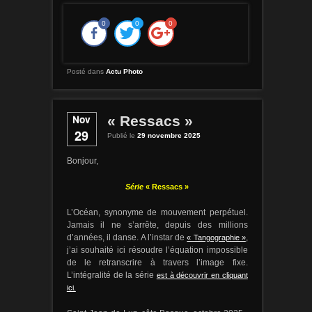
0
0
0
Posté dans
Actu Photo
Nov
« Ressacs »
29
Publié le
29 novembre 2025
Bonjour,
Série
« Ressacs »
L’Océan, synonyme de mouvement perpétuel.
Jamais il ne s’arrête, depuis des millions
d’années, il danse. A l’instar de
,
« Tangographie »
j’ai souhaité ici résoudre l’équation impossible
de le retranscrire à travers l’image fixe.
L’intégralité de la série
est à découvrir en cliquant
ici.