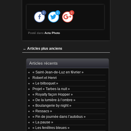
0
0
0
Posté dans
Actu Photo
Post navigation
←
Articles plus anciens
Articles récents
« Saint-Jean-de-Luz en février »
Robert et Henri
« Le bilboquet »
Projet « Tarbes la nuit »
« Royalty façon Hopper »
« De la lumière à l’ombre »
« Boulangerie by night »
« Ressacs »
« Fin de journée dans l’autobus »
« La pause »
« Les fenêtres bleues »