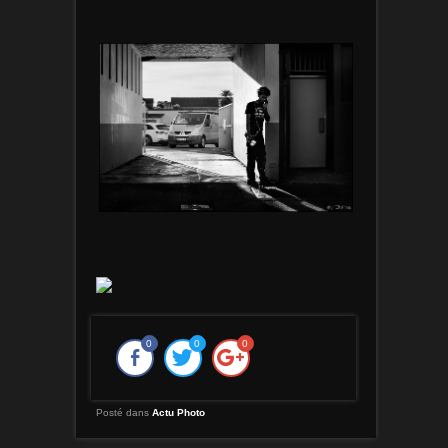
0
0
0
Posté dans
Actu Photo