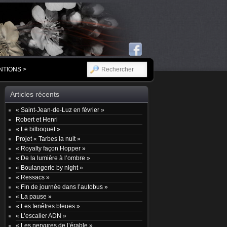
RECHERCHER
NTIONS >
Articles récents
« Saint-Jean-de-Luz en février »
Robert et Henri
« Le bilboquet »
Projet « Tarbes la nuit »
« Royalty façon Hopper »
« De la lumière à l’ombre »
« Boulangerie by night »
« Ressacs »
« Fin de journée dans l’autobus »
« La pause »
« Les fenêtres bleues »
« L’escalier ADN »
« Les nervures de l’érable »