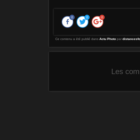
0
0
0
Ce contenu a été publié dans
Actu Photo
par
distancesf
Les comm