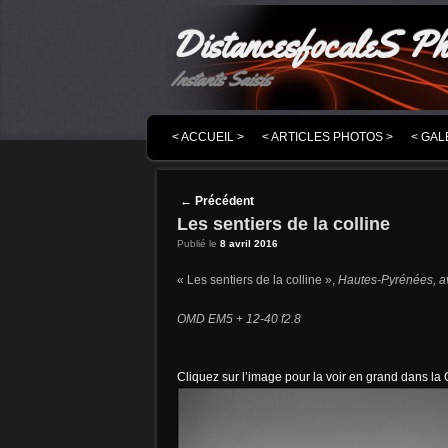
DistancesfocaleS Ph
Instants Saisis
MENU PRINCIPAL
MASQUER LA NAVIGATION PRINCIPALE
MASQUER LA NAVIGATION SECONDAIRE
< ACCUEIL >
< ARTICLES PHOTOS >
< GAL
Post navigation
←
Précédent
Les sentiers de la colline
Publié le
8 avril 2016
« Les sentiers de la colline »,
Hautes-Pyrénées, av
OMD EM5 + 12-40 f2.8
Cliquez sur l’image pour la voir en grand dans la 