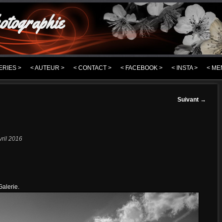
otographie
ERIES >
< AUTEUR >
< CONTACT >
< FACEBOOK >
< INSTA >
< ME
Suivant
→
ril 2016
Galerie.