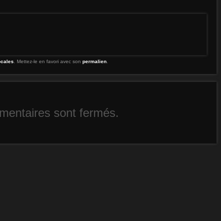
ocales
. Mettez-le en favori avec son
permalien
.
entaires sont fermés.