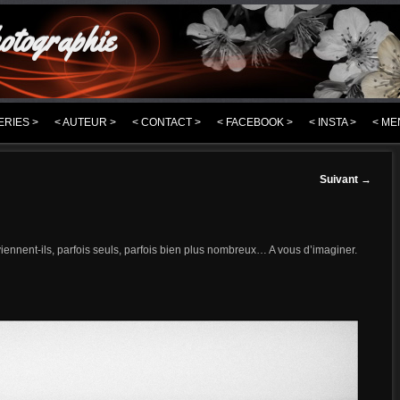
otographie
ERIES >
< AUTEUR >
< CONTACT >
< FACEBOOK >
< INSTA >
< ME
Suivant
→
viennent-ils, parfois seuls, parfois bien plus nombreux… A vous d’imaginer.