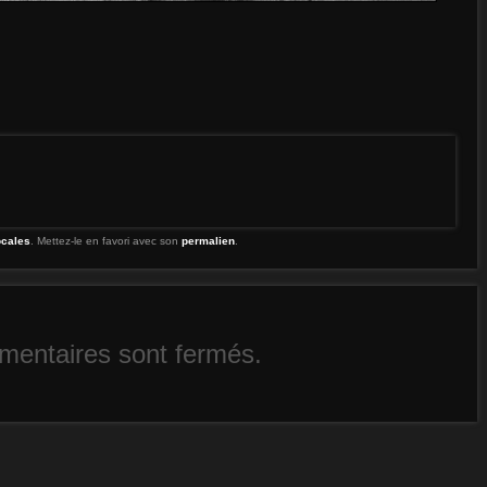
ocales
. Mettez-le en favori avec son
permalien
.
entaires sont fermés.