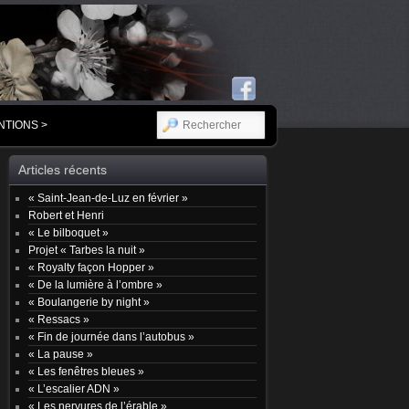
RECHERCHER
NTIONS >
Articles récents
« Saint-Jean-de-Luz en février »
Robert et Henri
« Le bilboquet »
Projet « Tarbes la nuit »
« Royalty façon Hopper »
« De la lumière à l’ombre »
« Boulangerie by night »
« Ressacs »
« Fin de journée dans l’autobus »
« La pause »
« Les fenêtres bleues »
« L’escalier ADN »
« Les nervures de l’érable »