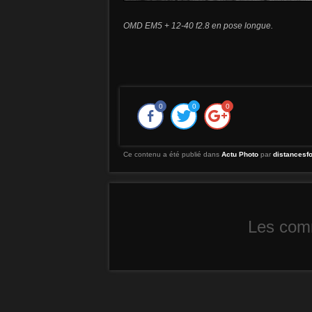
OMD EM5 + 12-40 f2.8 en pose longue.
0
0
0
Ce contenu a été publié dans
Actu Photo
par
distancesf
Les comm