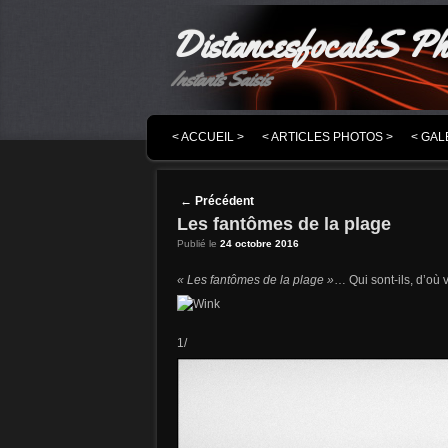
DistancesfocaleS Ph
Instants Saisis
MENU PRINCIPAL
MASQUER LA NAVIGATION PRINCIPALE
MASQUER LA NAVIGATION SECONDAIRE
< ACCUEIL >
< ARTICLES PHOTOS >
< GAL
Post navigation
←
Précédent
Les fantômes de la plage
Publié le
24 octobre 2016
« Les fantômes de la plage »
… Qui sont-ils, d’où 
1/