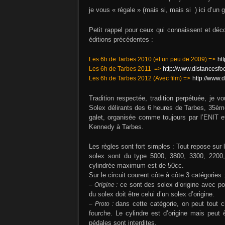
je vous « régale » (mais si, mais si
) ici d’un 
Petit rappel pour ceux qui connaissent et déc
éditions précédentes :
Les 6h de Tarbes 2010 (et un peu de 2009) =>
ht
Les 6h de Tarbes 2011 =>
http://www.distancesfo
Les 6h de Tarbes 2012 (Avec film) =>
http://www.
Tradition respectée, tradition perpétuée, je 
Solex délirants des 6 heures de Tarbes, 35èm
galet, organisée comme toujours par l’ENIT e
Kennedy à Tarbes.
Les règles sont fort simples : Tout repose sur 
solex sont du type 5000, 3800, 3300, 2200,
cylindrée maximum est de 50cc.
Sur le circuit courent côte à côte 3 catégories 
– Origine :
ce sont des solex d’origine avec pos
du solex doit être celui d’un solex d’origine.
– Proto :
dans cette catégorie, on peut tout c
fourche. Le cylindre est d’origine mais peut
pédales sont interdites.