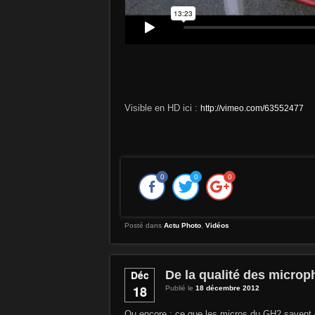
Visible en HD ici :
http://vimeo.com/63552477
0
0
0
Posté dans
Actu Photo
,
Vidéos
De la qualité des micro
Déc
18
Publié le
18 décembre 2012
Ou encore : ce que les micros du GH2 savent e