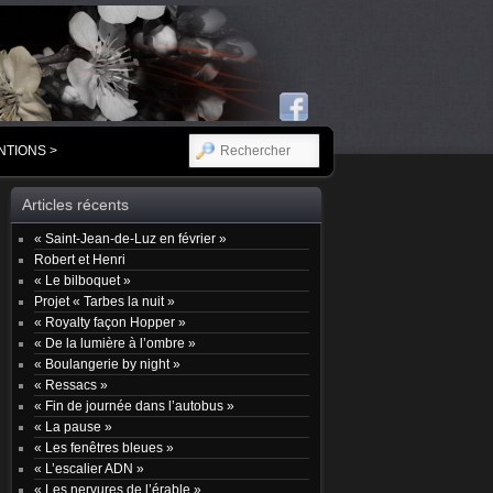
RECHERCHER
NTIONS >
Articles récents
« Saint-Jean-de-Luz en février »
Robert et Henri
« Le bilboquet »
Projet « Tarbes la nuit »
« Royalty façon Hopper »
« De la lumière à l’ombre »
« Boulangerie by night »
« Ressacs »
« Fin de journée dans l’autobus »
« La pause »
« Les fenêtres bleues »
« L’escalier ADN »
« Les nervures de l’érable »