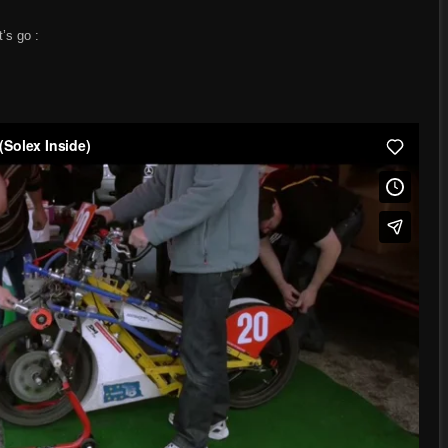
’s go :