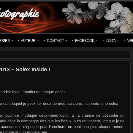
otographie
ERIES >
< AUTEUR >
< CONTACT >
< FACEBOOK >
< INSTA >
< ME
013 – Solex Inside !
ttendez avec impatience chaque année
ndant lequel je peux lier deux de mes passions : la photo et le solex !
n pour ce mythique deux-roues dont j’ai la chance de posséder un
ade dans la campagne dès que les beaux jours reviennent, lorsque je ne
accessoires d’époque pour l’améliorer un petit peu plus chaque année.
je tombe sur un modèle rare !