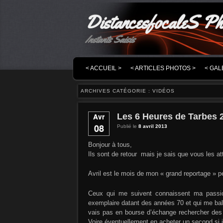
DistancesfocaleS Ph
Instants Saisis
MENU PRINCIPAL
MASQUER LA NAVIGATION PRINCIPALE
MASQUER LA NAVIGATION SECONDAIRE
< ACCUEIL >
< ARTICLES PHOTOS >
< GAL
ARCHIVES CATÉGORIE :
VIDÉOS
Les 6 Heures de Tarbes 2
Avr
08
Publié le
8 avril 2013
Bonjour à tous,
Ils sont de retour
mais je sais que vous les a
Avril est le mois de mon « grand reportage » pe
Ceux qui me suivent connaissent ma passio
exemplaire datant des années 70 et qui me bal
vais pas en bourse d’échange rechercher des 
Voire éventuellement en acheter un second si 