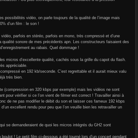
 possibilités vidéo, on parle toujours de la qualité de l’image mais
% d’un film : le son !
 vidéo, parfois en stéréo, parfois en mono, très compressé et d’une
 la qualité sonore de mes précédents apn. Les constructeurs faisaient des
s d’enregistrement au rabais. Quel dommage !
 micros d’excellente qualité, cachés sous la grille du capot du flash.
très appréciable.
compressé en 192 kb/seconde. C’est regrettable et il aurait mieux valu
jà très bien.
te (compression en 320 kbps par exemple) mais les vidéos ne sont
ant pour vérifier si ce l’on vient de filmer est correct ! Travailler ainsi à
 donc de ne pas modifier le débit du son et laisser ces fameux 192 kbps
 d’un excellent rendu pour peu que l’on veuille bien les retravailler un
qui se demanderaient de quoi les micros intégrés du GH2 sont
n boulot ! Le petit film ci-dessous a été tourné lors d’un concert pendant