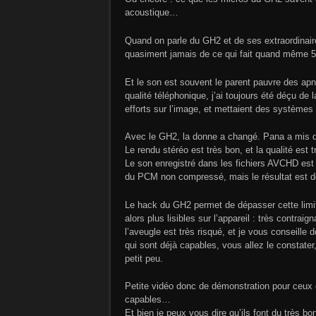
acoustique…
Quand on parle du GH2 et de ses extraordinaires
quasiment jamais de ce qui fait quand même 50
Et le son est souvent le parent pauvre des apn
qualité téléphonique, j’ai toujours été déçu de
efforts sur l’image, et mettaient des système
Avec le GH2, la donne a changé. Pana a mis des
Le rendu stéréo est très bon, et la qualité est 
Le son enregistré dans les fichiers AVCHD est 
du PCM non compressé, mais le résultat est dé
Le hack du GH2 permet de dépasser cette limi
alors plus lisibles sur l’appareil : très contraign
l’aveugle est très risqué, et je vous conseille
qui sont déjà capables, vous allez le constater,
petit peu.
Petite vidéo donc de démonstration pour ceux 
capables…
Et bien je peux vous dire qu’ils font du très bo