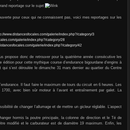
grand reportage sur le sujet
ouverte pour ceux qui ne connaissent pas, voici mes reportages sur les
tp://www.distancesfocales.com/galerie/index.php?/category/3
cales.com/galerie/index.php?/category/28
distancesfocales.com/galerie/index.php?/category/42
vous propose donc de retrouver pour la quatrième année consécutive les
e édition pour cette mythique course d’endurance bigourdane d’engins à
t qui s’est déroulée le dimanche 31 mars dernier au quartier du Centre
l’endurance. Il faut faire le maximum de tours du circuit en 6 heures. Les
 1700, avec bien sûr moteur à l’avant et entraînement par galet. La
:
sibilité de changer l’allumage et de mettre un gicleur réglable. L’aspect
hanger hormis la poutre principale, la colonne de direction et le Té de
 être modifié et le carburateur est de diamètre 19 maximum. Enfin, les