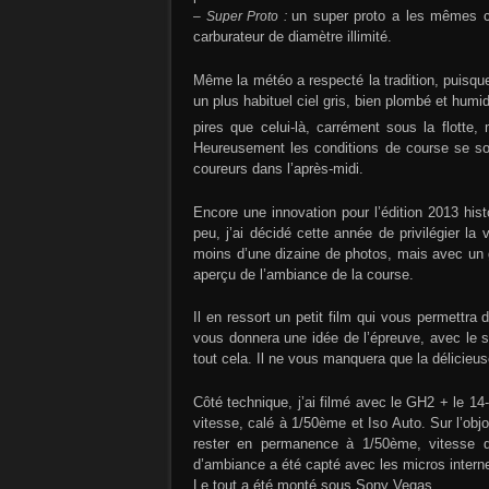
– Super Proto :
un super proto a les mêmes car
carburateur de diamètre illimité.
Même la météo a respecté la tradition, puisque 
un plus habituel ciel gris, bien plombé et humi
pires que celui-là, carrément sous la flotte
Heureusement les conditions de course se sont
coureurs dans l’après-midi.
Encore une innovation pour l’édition 2013 his
peu, j’ai décidé cette année de privilégier l
moins d’une dizaine de photos, mais avec un 
aperçu de l’ambiance de la course.
Il en ressort un petit film qui vous permettra
vous donnera une idée de l’épreuve, avec le
tout cela. Il ne vous manquera que la délicieu
Côté technique, j’ai filmé avec le GH2 + le 1
vitesse, calé à 1/50ème et Iso Auto. Sur l’objo
rester en permanence à 1/50ème, vitesse 
d’ambiance a été capté avec les micros inter
Le tout a été monté sous Sony Vegas.