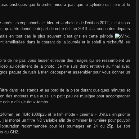
actéristiques que le proto, mise à part que le cylindre est libre et le
après l’exceptionnel ciel bleu et la chaleur de l’édition 2012, c’est sous
de, qu’a été donné le départ de cette édition 2013. J’ai connu des départs
, mais en tout cas le plus souvent c’est gris en cette période
.
 améliorées dans le courant de la journée et le soleil a réchauffé les
toire de ne pas vous lasser et revoir des images qui se ressemblent un
a vidéo au détriment de la photo. Je me suis donc retrouvé au final avec
gros paquet de rush à trier, découper et assembler pour vous donner un
 d’être dans les stands et au bord de la piste durant quelques minutes et
 son des moteurs mais aussi un petit peu de musique pour accompagner
se odeur d’huile deux-temps.
4-140mm, en HBR 1080p25 et le film mode « cinéma ». J’étais en priorité
, j’ai monté un filtre ND variable afin de diminuer la lumière pour pouvoir
d’obturation recommandée pour les tournages en 24 ou 25p. Le son
nes du GH2.