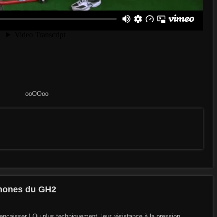
ooOOoo
phones du GH2
ncaisser ! Ou plus techniquement, leur résistance à la pression