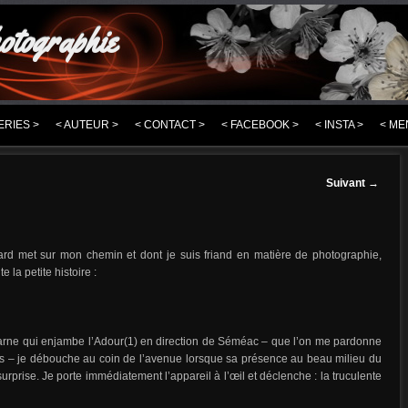
otographie
ERIES >
< AUTEUR >
< CONTACT >
< FACEBOOK >
< INSTA >
< ME
Suivant
→
ard met sur mon chemin et dont je suis friand en matière de photographie,
e la petite histoire :
a Marne qui enjambe l’Adour(1) en direction de Séméac – que l’on me pardonne
ses – je débouche au coin de l’avenue lorsque sa présence au beau milieu du
surprise. Je porte immédiatement l’appareil à l’œil et déclenche : la truculente