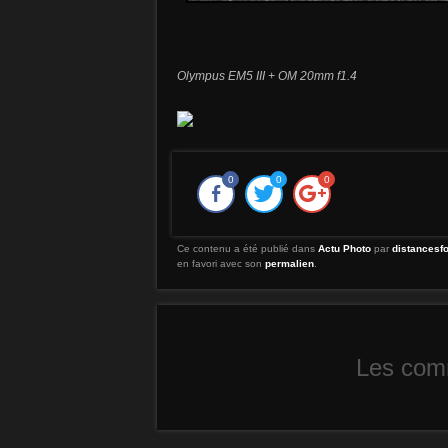
Olympus EM5 III + OM 20mm f1.4
0
0
0
Ce contenu a été publié dans
Actu Photo
par
distancesf
en favori avec son
permalien
.
Les comm