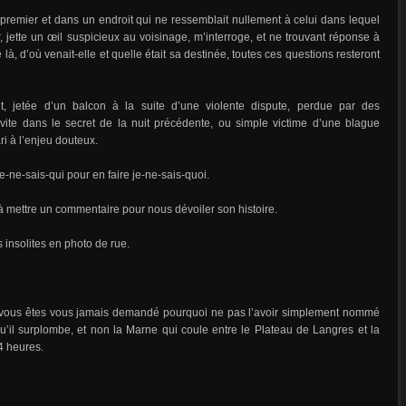
premier et dans un endroit qui ne ressemblait nullement à celui dans lequel
r, jette un œil suspicieux au voisinage, m’interroge, et ne trouvant réponse à
là, d’où venait-elle et quelle était sa destinée, toutes ces questions resteront
t, jetée d’un balcon à la suite d’une violente dispute, perdue par des
vite dans le secret de la nuit précédente, ou simple victime d’une blague
ri à l’enjeu douteux.
-ne-sais-qui pour en faire je-ne-sais-quoi.
s à mettre un commentaire pour nous dévoiler son histoire.
 insolites en photo de rue.
e vous êtes vous jamais demandé pourquoi ne pas l’avoir simplement nommé
qu’il surplombe, et non la Marne qui coule entre le Plateau de Langres et la
 4 heures.