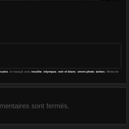
ocales
, et marqué avec
insolite
,
iolympus
,
noir et blanc
,
street photo
,
tarbes
. Mettez-le
entaires sont fermés.