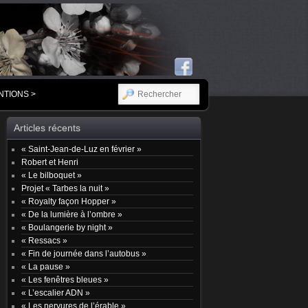
RECHERCHER
NTIONS >
Articles récents
« Saint-Jean-de-Luz en février »
Robert et Henri
« Le bilboquet »
Projet « Tarbes la nuit »
« Royalty façon Hopper »
« De la lumière à l’ombre »
« Boulangerie by night »
« Ressacs »
« Fin de journée dans l’autobus »
« La pause »
« Les fenêtres bleues »
« L’escalier ADN »
« Les nervures de l’érable »