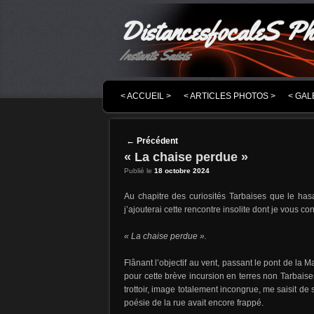
DistancesfocaleS Ph
Instants Saisis
MENU PRINCIPAL
MASQUER LA NAVIGATION PRINCIPALE
MASQUER LA NAVIGATION SECONDAIRE
< ACCUEIL >
< ARTICLES PHOTOS >
< GAL
Post navigation
←
Précédent
« La chaise perdue »
Publié le
18 octobre 2024
Au chapitre des curiosités Tarbaises que le has
j’ajouterai cette rencontre insolite dont je vous cont
« La chaise perdue ».
Flânant l’objectif au vent, passant le pont de l
pour cette brève incursion en terres non Tarbai
trottoir, image totalement incongrue, me saisit de 
poésie de la rue avait encore frappé.