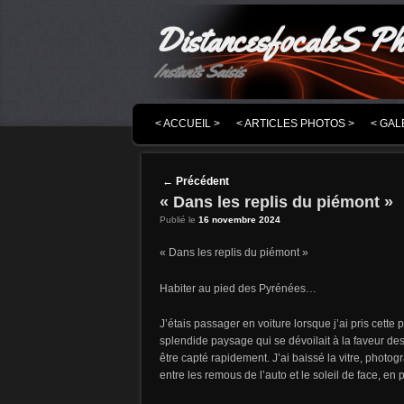
DistancesfocaleS Ph
Instants Saisis
MENU PRINCIPAL
MASQUER LA NAVIGATION PRINCIPALE
MASQUER LA NAVIGATION SECONDAIRE
< ACCUEIL >
< ARTICLES PHOTOS >
< GAL
Post navigation
←
Précédent
« Dans les replis du piémont »
Publié le
16 novembre 2024
« Dans les replis du piémont »
Habiter au pied des Pyrénées…
J’étais passager en voiture lorsque j’ai pris cette p
splendide paysage qui se dévoilait à la faveur de
être capté rapidement. J’ai baissé la vitre, photogra
entre les remous de l’auto et le soleil de face, en 