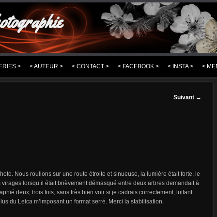
otographie
ERIES >
< AUTEUR >
< CONTACT >
< FACEBOOK >
< INSTA >
< ME
Suivant
→
hoto. Nous roulions sur une route étroite et sinueuse, la lumière était forte, le
s virages lorsqu’il était brièvement démasqué entre deux arbres demandait à
phié deux, trois fois, sans très bien voir si je cadrais correctement, luttant
plus du Leica m’imposant un format serré. Merci la stabilisation.