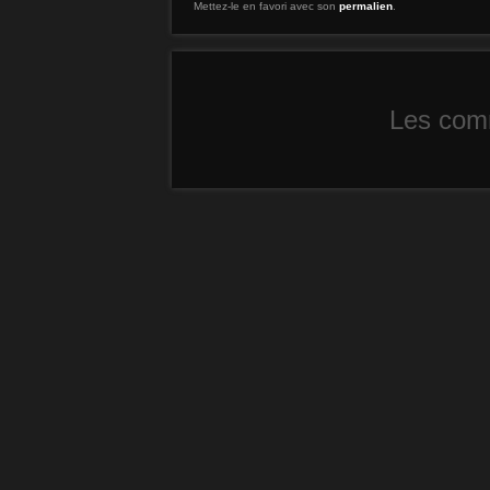
Mettez-le en favori avec son
permalien
.
Les comm