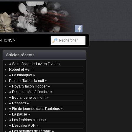
RECHERCHER
NTIONS >
Articles récents
« Saint-Jean-de-Luz en février »
Robert et Henri
« Le bilboquet »
Projet « Tarbes la nuit »
« Royalty façon Hopper »
« De la lumière à l’ombre »
« Boulangerie by night »
« Ressacs »
« Fin de journée dans l’autobus »
« La pause »
« Les fenêtres bleues »
« L’escalier ADN »
« Les nervures de l’érable »