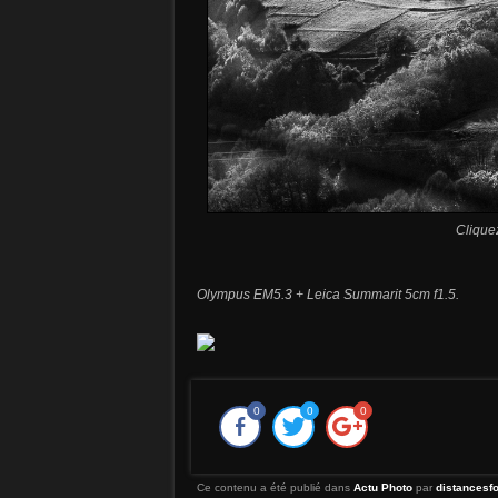
Clique
Olympus EM5.3 + Leica Summarit 5cm f1.5.
0
0
0
Ce contenu a été publié dans
Actu Photo
par
distancesf