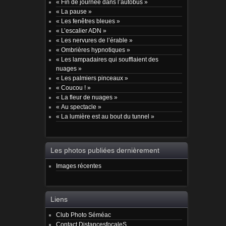
« Fin de journée dans l’autobus »
« La pause »
« Les fenêtres bleues »
« L’escalier ADN »
« Les nervures de l’érable »
« Ombrières hypnotiques »
« Les lampadaires qui soufflaient des
nuages »
« Les palmiers pinceaux »
« Coucou ! »
« La fleur de nuages »
« Au spectacle »
« La lumière est au bout du tunnel »
Les photos publiées dernièrement
Images récentes
Liens
Club Photo Séméac
Contact DistancesfocaleS