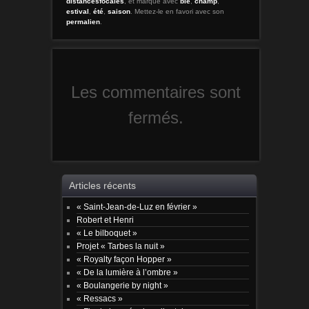
distancesfocales
, et marqué avec
blé
,
champ
,
estival
,
été
,
saison
. Mettez-le en favori avec son
permalien
.
Les commentaires sont
fermés.
Articles récents
« Saint-Jean-de-Luz en février »
Robert et Henri
« Le bilboquet »
Projet « Tarbes la nuit »
« Royalty façon Hopper »
« De la lumière à l’ombre »
« Boulangerie by night »
« Ressacs »