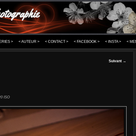
otographie
ERIES >
< AUTEUR >
< CONTACT >
< FACEBOOK >
< INSTA >
< ME
Suivant
→
0 ISO