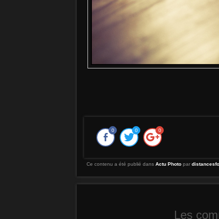
0
0
0
Ce contenu a été publié dans
Actu Photo
par
distancesf
Les comm