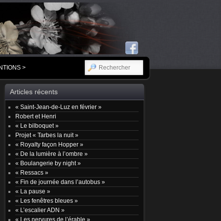
RECHERCHER
NTIONS >
Articles récents
« Saint-Jean-de-Luz en février »
Robert et Henri
« Le bilboquet »
Projet « Tarbes la nuit »
« Royalty façon Hopper »
« De la lumière à l’ombre »
« Boulangerie by night »
« Ressacs »
« Fin de journée dans l’autobus »
« La pause »
« Les fenêtres bleues »
« L’escalier ADN »
« Les nervures de l’érable »