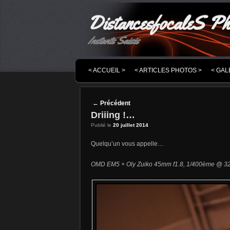
DistancesfocaleS Ph
Instants Saisis
MENU PRINCIPAL
MASQUER LA NAVIGATION PRINCIPALE
MASQUER LA NAVIGATION SECONDAIRE
< ACCUEIL >
< ARTICLES PHOTOS >
< GAL
Post navigation
←
Précédent
Driiing !…
Publié le
20 juillet 2014
Quelqu’un vous appelle…
OMD EM5 + Oly Zuiko 45mm f1.8,
1/400ème @ 32