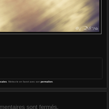
ocales
. Mettez-le en favori avec son
permalien
.
entaires sont fermés.