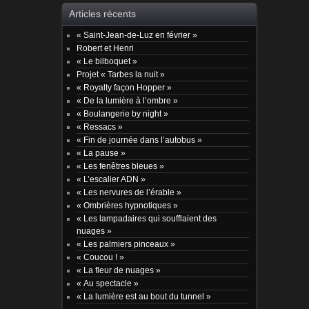
Articles récents
« Saint-Jean-de-Luz en février »
Robert et Henri
« Le bilboquet »
Projet « Tarbes la nuit »
« Royalty façon Hopper »
« De la lumière à l’ombre »
« Boulangerie by night »
« Ressacs »
« Fin de journée dans l’autobus »
« La pause »
« Les fenêtres bleues »
« L’escalier ADN »
« Les nervures de l’érable »
« Ombrières hypnotiques »
« Les lampadaires qui soufflaient des
nuages »
« Les palmiers pinceaux »
« Coucou ! »
« La fleur de nuages »
« Au spectacle »
« La lumière est au bout du tunnel »