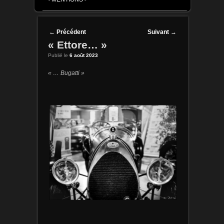
Post navigation
←
Précédent
Suivant
→
« Ettore… »
Publié le
6 août 2023
« … Bugatti »