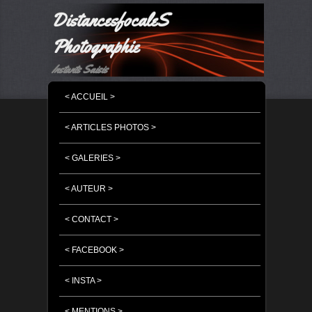
DistancesfocaleS
Photographie
Instants Saisis
MENU PRINCIPAL
MASQUER LA NAVIGATION PRINCIPALE
MASQUER LA NAVIGATION SECONDAIRE
< ACCUEIL >
< ARTICLES PHOTOS >
< GALERIES >
< AUTEUR >
< CONTACT >
< FACEBOOK >
< INSTA >
< MENTIONS >