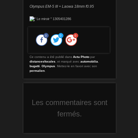
Olympus EM-5 III + Laowa 18mm f0.95
0
0
0
Ce contenu a été publié dans
Actu Photo
par
distancesfocales
, et marqué avec
automobilia
,
bugatti
,
Olympus
. Mettez-le en favori avec son
permalien
.
Les commentaires sont
fermés.