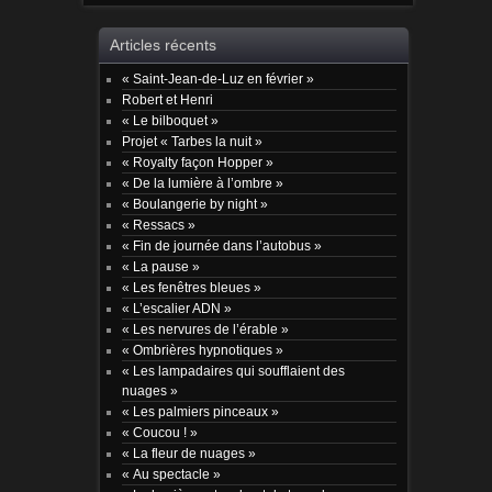
Articles récents
« Saint-Jean-de-Luz en février »
Robert et Henri
« Le bilboquet »
Projet « Tarbes la nuit »
« Royalty façon Hopper »
« De la lumière à l’ombre »
« Boulangerie by night »
« Ressacs »
« Fin de journée dans l’autobus »
« La pause »
« Les fenêtres bleues »
« L’escalier ADN »
« Les nervures de l’érable »
« Ombrières hypnotiques »
« Les lampadaires qui soufflaient des
nuages »
« Les palmiers pinceaux »
« Coucou ! »
« La fleur de nuages »
« Au spectacle »