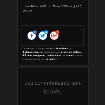
Lumix GH2 + 14-140 mm. 25mm, 1/500ème @ f.8.0,
160 ISO.
0
0
0
Ce contenu a été publié dans
Actu Photo
par
distancesfocales
, et marqué avec
arcachon
,
bateau
,
été
,
mer
,
navigation
,
océan
,
soleil
,
vacances
. Mettez-
le en favori avec son
permalien
.
Les commentaires sont
fermés.