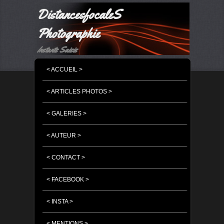
DistancesfocaleS
Photographie
Instants Saisis
MENU PRINCIPAL
MASQUER LA NAVIGATION PRINCIPALE
MASQUER LA NAVIGATION SECONDAIRE
< ACCUEIL >
< ARTICLES PHOTOS >
< GALERIES >
< AUTEUR >
< CONTACT >
< FACEBOOK >
< INSTA >
< MENTIONS >