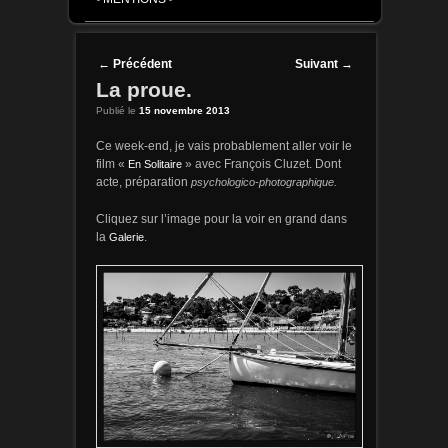
Post navigation
←
Précédent
Suivant
→
La proue.
Publié le
15 novembre 2013
Ce week-end, je vais probablement aller voir le
film «
En Solitaire
» avec François Cluzet. Dont
acte, préparation
psychologico-photographique.
Cliquez sur l’image pour la voir en grand dans
la
Galerie
.