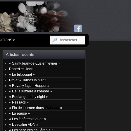
RECHERCHER
NTIONS >
Articles récents
« Saint-Jean-de-Luz en février »
Robert et Henri
« Le bilboquet »
Projet « Tarbes la nuit »
« Royalty façon Hopper »
« De la lumière à l’ombre »
« Boulangerie by night »
« Ressacs »
« Fin de journée dans l’autobus »
« La pause »
« Les fenêtres bleues »
« L’escalier ADN »
« Les nervures de l’érable »