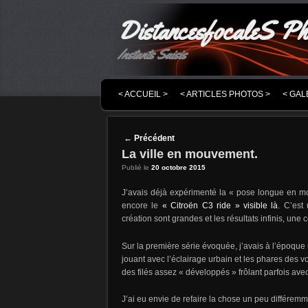
DistancesfocaleS Ph
Instants Saisis
MENU PRINCIPAL
MASQUER LA NAVIGATION PRINCIPALE
MASQUER LA NAVIGATION SECONDAIRE
< ACCUEIL >
< ARTICLES PHOTOS >
< GAL
Post navigation
←
Précédent
La ville en mouvement.
Publié le
20 octobre 2015
J’avais déjà expérimenté la « pose longue en 
encore le
« Citroën C3 ride » visible là
. C’est
création sont grandes et les résultats infinis, une 
Sur la première série évoquée, j’avais à l’époque
jouant avec l’éclairage urbain et les phares des vo
des filés assez « développés » frôlant parfois avec l
J’ai eu envie de refaire la chose un peu différem