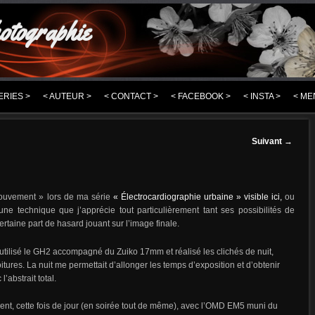
otographie
ERIES >
< AUTEUR >
< CONTACT >
< FACEBOOK >
< INSTA >
< ME
Suivant
→
mouvement » lors de ma série
« Électrocardiographie urbaine » visible ici,
ou
 une technique que j’apprécie tout particulièrement tant ses possibilités de
certaine part de hasard jouant sur l’image finale.
 utilisé le GH2 accompagné du Zuiko 17mm et réalisé les clichés de nuit,
itures. La nuit me permettait d’allonger les temps d’exposition et d’obtenir
’abstrait total.
ment, cette fois de jour (en soirée tout de même), avec l’OMD EM5 muni du