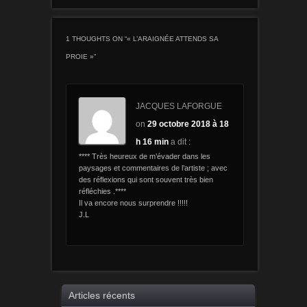
1 THOUGHTS ON “
« L’ARAIGNÉE ATTENDS SA
PROIE »
”
JACQUES LAFORGUE
on
29 octobre 2018 à 18
h 16 min
a dit :
**** Très heureux de m’évader dans les
paysages et commentaires de l’artiste ; avec
des réflexions qui sont souvent très bien
réfléchies .****
Il va encore nous surprendre !!!!!
J.L
Articles récents