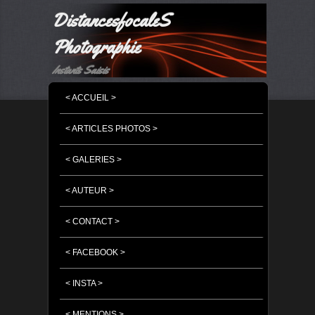
DistancesfocaleS
Photographie
Instants Saisis
MENU PRINCIPAL
MASQUER LA NAVIGATION PRINCIPALE
MASQUER LA NAVIGATION SECONDAIRE
< ACCUEIL >
< ARTICLES PHOTOS >
< GALERIES >
< AUTEUR >
< CONTACT >
< FACEBOOK >
< INSTA >
< MENTIONS >