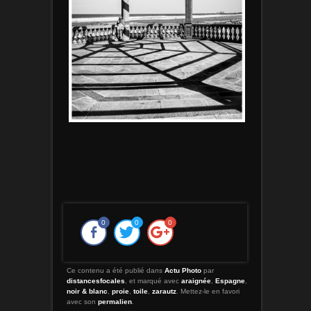
0
0
0
Ce contenu a été publié dans
Actu Photo
par
distancesfocales
, et marqué avec
araignée
,
Espagne
,
noir & blanc
,
proie
,
toile
,
zarautz
. Mettez-le en favori
avec son
permalien
.