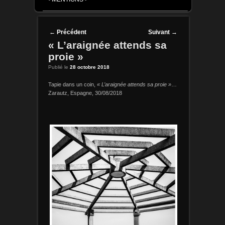
Post navigation
←
Précédent
Suivant
→
« L’araignée attends sa
proie »
Publié le
28 octobre 2018
Tapie dans un coin,
« L’araignée attends sa proie »
…
Zarautz, Espagne, 30/08/2018