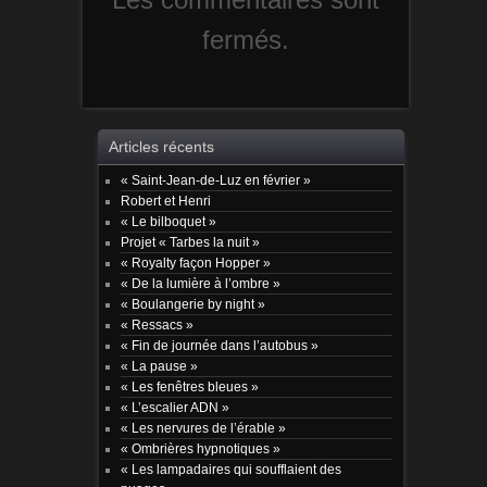
fermés.
Articles récents
« Saint-Jean-de-Luz en février »
Robert et Henri
« Le bilboquet »
Projet « Tarbes la nuit »
« Royalty façon Hopper »
« De la lumière à l’ombre »
« Boulangerie by night »
« Ressacs »
« Fin de journée dans l’autobus »
« La pause »
« Les fenêtres bleues »
« L’escalier ADN »
« Les nervures de l’érable »
« Ombrières hypnotiques »
« Les lampadaires qui soufflaient des