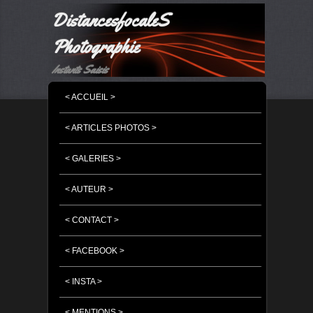
DistancesfocaleS
Photographie
Instants Saisis
MENU PRINCIPAL
MASQUER LA NAVIGATION PRINCIPALE
MASQUER LA NAVIGATION SECONDAIRE
< ACCUEIL >
< ARTICLES PHOTOS >
< GALERIES >
< AUTEUR >
< CONTACT >
< FACEBOOK >
< INSTA >
< MENTIONS >