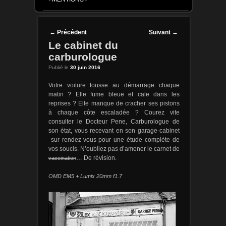
Post navigation
←
Précédent
Suivant
→
Le cabinet du
carburologue
Publié le
30 juin 2016
Votre voiture tousse au démarrage chaque
matin ? Elle fume bleue et cale dans les
reprises ? Elle manque de cracher ses pistons
à chaque côte escaladée ? Courez vite
consulter le Docteur Pene, Carburologue de
son état, vous recevant en son garage-cabinet
sur rendez-vous pour une étude complète de
vos soucis. N’oubliez pas d’amener le carnet de
vaccination
… De révision.
OMD EM5 + Lumix 20mm f1.7