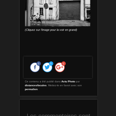
(Cliquez sur l’image pour la voir en grand)
0
0
0
Ce contenu a été publié dans
Actu Photo
par
distancesfocales
. Mettez-le en favori avec son
permalien
.
Les commentaires sont