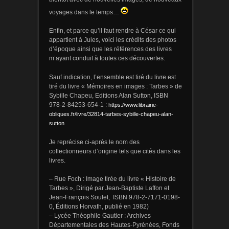
voyages dans le temps…
Enfin, et parce qu’il faut rendre à César ce qui
appartient à Jules, voici les crédits des photos
d’époque ainsi que les références des livres
m’ayant conduit à toutes ces découvertes.
Sauf indication, l’ensemble est tiré du livre est
tiré du livre « Mémoires en images : Tarbes » de
Sybille Chapeu, Editions Alan Sutton, ISBN
978-2-84253-654-1 :
https://www.librairie-
obliques.fr/livre/32814-tarbes-sybille-chapeu-alan-
sutton
Je reprécise ci-après le nom des
collectionneurs d’origine tels que cités dans les
livres.
– Rue Foch : Image tirée du livre « Histoire de
Tarbes », Dirigé par Jean-Baptiste Laffon et
Jean-François Soulet, ISBN 978-2-7171-0198-
0, Éditions Horvath, publié en 1982)
– Lycée Théophile Gautier : Archives
Départementales des Hautes-Pyrénées, Fonds