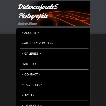
DistancesfocaleS
Photographie
Instants Saisis
MENU PRINCIPAL
MASQUER LA NAVIGATION PRINCIPALE
MASQUER LA NAVIGATION SECONDAIRE
< ACCUEIL >
< ARTICLES PHOTOS >
< GALERIES >
< AUTEUR >
< CONTACT >
< FACEBOOK >
< INSTA >
< MENTIONS >