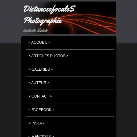
DistancesfocaleS
Photographie
Instants Saisis
MENU PRINCIPAL
MASQUER LA NAVIGATION PRINCIPALE
MASQUER LA NAVIGATION SECONDAIRE
< ACCUEIL >
< ARTICLES PHOTOS >
< GALERIES >
< AUTEUR >
< CONTACT >
< FACEBOOK >
< INSTA >
< MENTIONS >