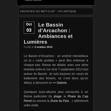
ARCHIVES DU MOT-CLEF :
ATLANTIQUE
Oct
Le Bassin
03
d’Arcachon :
Ambiances et
Lumières
Publié le
3 octobre 2013
Le Bassin d’Arcachon : un endroit merveilleux
où la « carte postale » peut être entrevue à
chaque pas. Revue de détails avec une série
réalisée entre le 1er et le 7 septembre 2013 tout
autour du Bassin. Je suis toujours en cours de
traitement des fichiers, ce n’est donc qu’un
début, à découvrir ici
.
=> Galerie
Quelques sous-albums plus consacrés à un
thème particulier (la
, le
plage
Phare du Cap
ou encore la
…) rythmeront
Ferret
Dune du Pyla
votre visite.