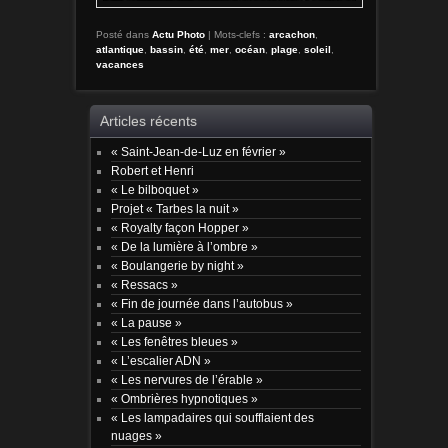
Posté dans
Actu Photo
|
Mots-clefs :
arcachon
,
atlantique
,
bassin
,
été
,
mer
,
océan
,
plage
,
soleil
,
vacances
Articles récents
« Saint-Jean-de-Luz en février »
Robert et Henri
« Le bilboquet »
Projet « Tarbes la nuit »
« Royalty façon Hopper »
« De la lumière à l’ombre »
« Boulangerie by night »
« Ressacs »
« Fin de journée dans l’autobus »
« La pause »
« Les fenêtres bleues »
« L’escalier ADN »
« Les nervures de l’érable »
« Ombrières hypnotiques »
« Les lampadaires qui soufflaient des
nuages »