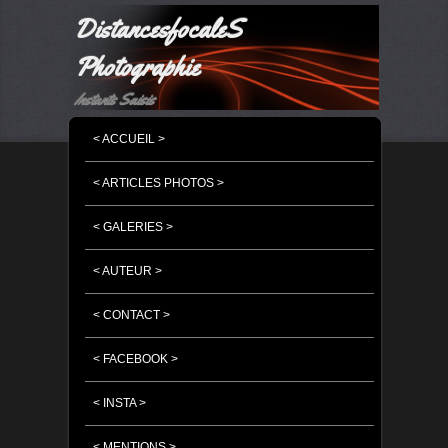
DistancesfocaleS
Photographie
Instants Saisis
MENU PRINCIPAL
MASQUER LA NAVIGATION PRINCIPALE
MASQUER LA NAVIGATION SECONDAIRE
< ACCUEIL >
< ARTICLES PHOTOS >
< GALERIES >
< AUTEUR >
< CONTACT >
< FACEBOOK >
< INSTA >
< MENTIONS >