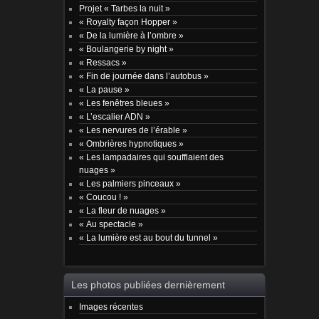
Projet « Tarbes la nuit »
« Royalty façon Hopper »
« De la lumière à l’ombre »
« Boulangerie by night »
« Ressacs »
« Fin de journée dans l’autobus »
« La pause »
« Les fenêtres bleues »
« L’escalier ADN »
« Les nervures de l’érable »
« Ombrières hypnotiques »
« Les lampadaires qui soufflaient des
nuages »
« Les palmiers pinceaux »
« Coucou ! »
« La fleur de nuages »
« Au spectacle »
« La lumière est au bout du tunnel »
Les photos publiées dernièrement
Images récentes