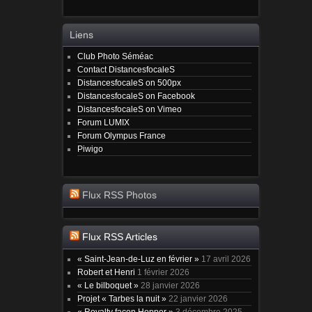
Liens
Club Photo Séméac
Contact DistancesfocaleS
DistancesfocaleS on 500px
DistancesfocaleS on Facebook
DistancesfocaleS on Vimeo
Forum LUMIX
Forum Olympus France
Piwigo
Flux RSS Photos
Flux RSS Articles
« Saint-Jean-de-Luz en février »
17 avril 2026
Robert et Henri
1 février 2026
« Le bilboquet »
28 janvier 2026
Projet « Tarbes la nuit »
22 janvier 2026
« Royalty façon Hopper »
3 décembre 2025