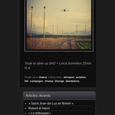
Toute la série au GH2 + Leica Summilux 25mm
f1.4
Posté dans
Auteur
|
Mots-clefs :
aéroport
,
aviation
,
blé
,
campagne
,
champ
,
étrange
,
plantations
Articles récents
« Saint-Jean-de-Luz en février »
Robert et Henri
« Le bilboquet »