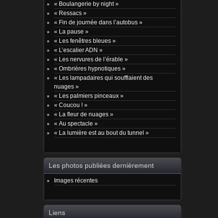
« Boulangerie by night »
« Ressacs »
« Fin de journée dans l’autobus »
« La pause »
« Les fenêtres bleues »
« L’escalier ADN »
« Les nervures de l’érable »
« Ombrières hypnotiques »
« Les lampadaires qui soufflaient des
nuages »
« Les palmiers pinceaux »
« Coucou ! »
« La fleur de nuages »
« Au spectacle »
« La lumière est au bout du tunnel »
Les photos publiées dernièrement
Images récentes
Liens