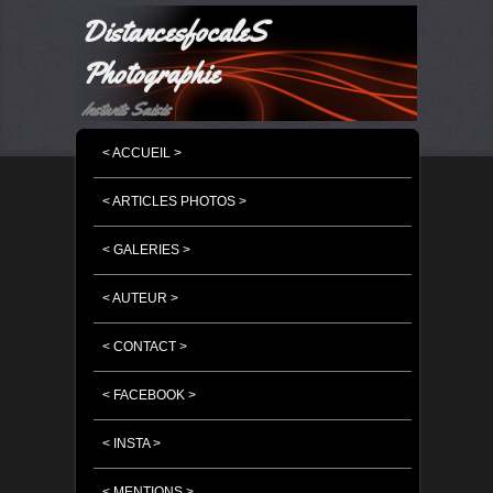
DistancesfocaleS
Photographie
Instants Saisis
MENU PRINCIPAL
MASQUER LA NAVIGATION PRINCIPALE
MASQUER LA NAVIGATION SECONDAIRE
< ACCUEIL >
< ARTICLES PHOTOS >
< GALERIES >
< AUTEUR >
< CONTACT >
< FACEBOOK >
< INSTA >
< MENTIONS >