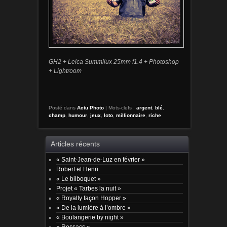
GH2 + Leica Summilux 25mm f1.4 + Photoshop
+ Lightroom
Posté dans
Actu Photo
|
Mots-clefs :
argent
,
blé
,
champ
,
humour
,
jeux
,
loto
,
millionnaire
,
riche
Articles récents
« Saint-Jean-de-Luz en février »
Robert et Henri
« Le bilboquet »
Projet « Tarbes la nuit »
« Royalty façon Hopper »
« De la lumière à l’ombre »
« Boulangerie by night »
« Ressacs »