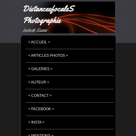
DistancesfocaleS
Photographie
Instants Saisis
MENU PRINCIPAL
MASQUER LA NAVIGATION PRINCIPALE
MASQUER LA NAVIGATION SECONDAIRE
< ACCUEIL >
< ARTICLES PHOTOS >
< GALERIES >
< AUTEUR >
< CONTACT >
< FACEBOOK >
< INSTA >
< MENTIONS >