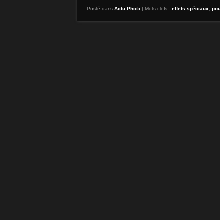
Posté dans
Actu Photo
|
Mots-clefs :
effets spéciaux
,
pou