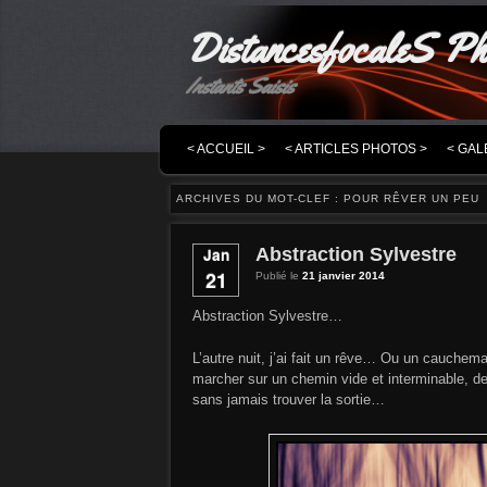
DistancesfocaleS Ph
Instants Saisis
MENU PRINCIPAL
MASQUER LA NAVIGATION PRINCIPALE
MASQUER LA NAVIGATION SECONDAIRE
< ACCUEIL >
< ARTICLES PHOTOS >
< GAL
ARCHIVES DU MOT-CLEF :
POUR RÊVER UN PEU
Abstraction Sylvestre
Jan
21
Publié le
21 janvier 2014
Abstraction Sylvestre…
L’autre nuit, j’ai fait un rêve… Ou un cauchema
marcher sur un chemin vide et interminable, de
sans jamais trouver la sortie…