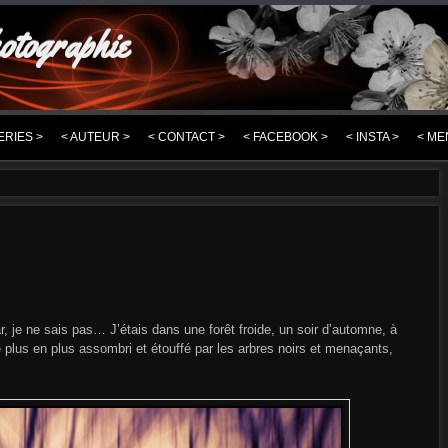
otographie
ERIES >
< AUTEUR >
< CONTACT >
< FACEBOOK >
< INSTA >
< ME
r, je ne sais pas… J’étais dans une forêt froide, un soir d’automne, à
 plus en plus assombri et étouffé par les arbres noirs et menaçants,