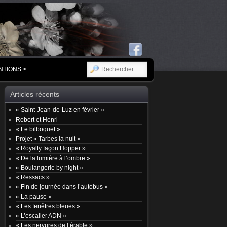
RECHERCHER
NTIONS >
Articles récents
« Saint-Jean-de-Luz en février »
Robert et Henri
« Le bilboquet »
Projet « Tarbes la nuit »
« Royalty façon Hopper »
« De la lumière à l’ombre »
« Boulangerie by night »
« Ressacs »
« Fin de journée dans l’autobus »
« La pause »
« Les fenêtres bleues »
« L’escalier ADN »
« Les nervures de l’érable »