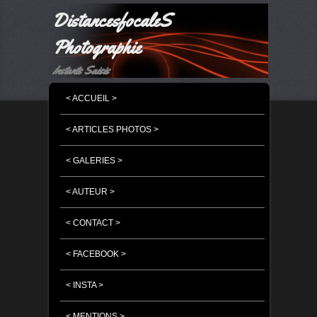
DistancesfocaleS
Photographie
Instants Saisis
MENU PRINCIPAL
MASQUER LA NAVIGATION PRINCIPALE
MASQUER LA NAVIGATION SECONDAIRE
< ACCUEIL >
< ARTICLES PHOTOS >
< GALERIES >
< AUTEUR >
< CONTACT >
< FACEBOOK >
< INSTA >
< MENTIONS >