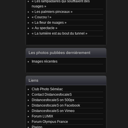
« Les lampadaires qui soufflaient des
nuages »
« Les palmiers pinceaux »
« Coucou ! »
« La fleur de nuages »
« Au spectacle »
« La lumière est au bout du tunnel »
Les photos publiées dernièrement
Images récentes
Liens
Club Photo Séméac
Contact DistancesfocaleS
DistancesfocaleS on 500px
DistancesfocaleS on Facebook
DistancesfocaleS on Vimeo
Forum LUMIX
Forum Olympus France
Piwigo