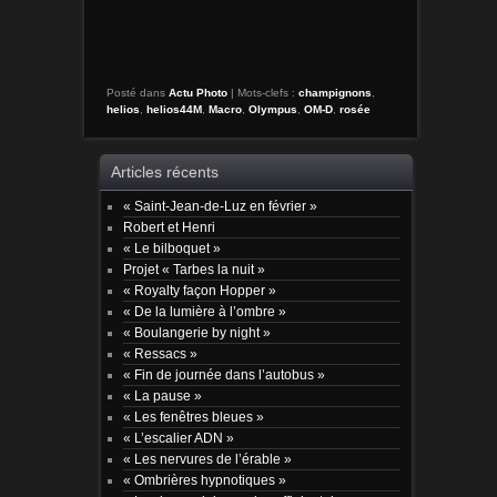
Posté dans
Actu Photo
|
Mots-clefs :
champignons
,
helios
,
helios44M
,
Macro
,
Olympus
,
OM-D
,
rosée
Articles récents
« Saint-Jean-de-Luz en février »
Robert et Henri
« Le bilboquet »
Projet « Tarbes la nuit »
« Royalty façon Hopper »
« De la lumière à l’ombre »
« Boulangerie by night »
« Ressacs »
« Fin de journée dans l’autobus »
« La pause »
« Les fenêtres bleues »
« L’escalier ADN »
« Les nervures de l’érable »
« Ombrières hypnotiques »