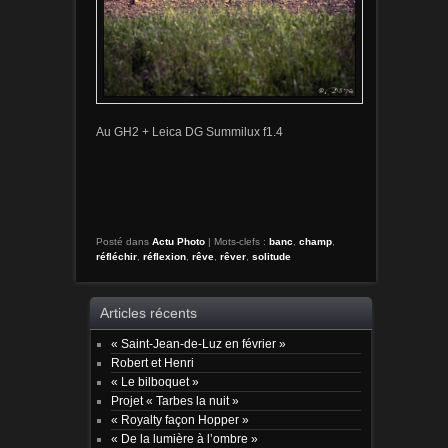
Au GH2 + Leica DG Summilux f1.4
Posté dans
Actu Photo
|
Mots-clefs :
banc
,
champ
,
réfléchir
,
réflexion
,
rêve
,
rêver
,
solitude
Articles récents
« Saint-Jean-de-Luz en février »
Robert et Henri
« Le bilboquet »
Projet « Tarbes la nuit »
« Royalty façon Hopper »
« De la lumière à l’ombre »