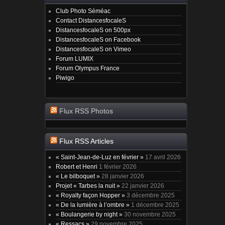
Club Photo Séméac
Contact DistancesfocaleS
DistancesfocaleS on 500px
DistancesfocaleS on Facebook
DistancesfocaleS on Vimeo
Forum LUMIX
Forum Olympus France
Piwigo
Flux RSS Photos
Flux RSS Articles
« Saint-Jean-de-Luz en février »
17 avril 2026
Robert et Henri
1 février 2026
« Le bilboquet »
28 janvier 2026
Projet « Tarbes la nuit »
22 janvier 2026
« Royalty façon Hopper »
3 décembre 2025
« De la lumière à l’ombre »
1 décembre 2025
« Boulangerie by night »
30 novembre 2025
« Ressacs »
29 novembre 2025