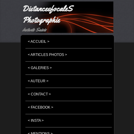
DistancesfocaleS
Photographie
Instants Saisis
MENU PRINCIPAL
MASQUER LA NAVIGATION PRINCIPALE
MASQUER LA NAVIGATION SECONDAIRE
< ACCUEIL >
< ARTICLES PHOTOS >
< GALERIES >
< AUTEUR >
< CONTACT >
< FACEBOOK >
< INSTA >
< MENTIONS >