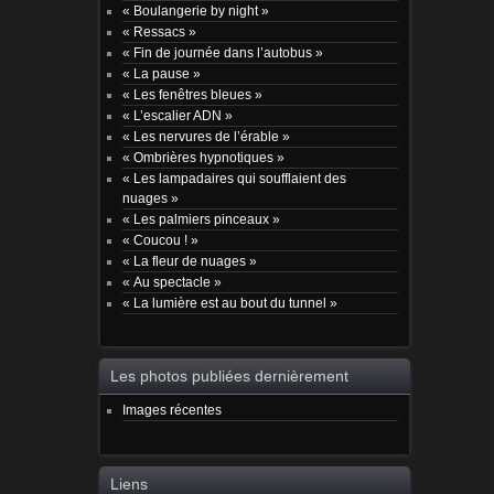
« Boulangerie by night »
« Ressacs »
« Fin de journée dans l’autobus »
« La pause »
« Les fenêtres bleues »
« L’escalier ADN »
« Les nervures de l’érable »
« Ombrières hypnotiques »
« Les lampadaires qui soufflaient des
nuages »
« Les palmiers pinceaux »
« Coucou ! »
« La fleur de nuages »
« Au spectacle »
« La lumière est au bout du tunnel »
Les photos publiées dernièrement
Images récentes
Liens