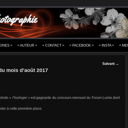
otographie
ERIES >
< AUTEUR >
< CONTACT >
< FACEBOOK >
< INSTA >
< ME
Suivant
→
u mois d’août 2017
 photo
« l’horloger »
est gagnante du concours mensuel du Forum Lumix dont
der à cette première place.