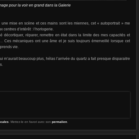
image pour la voir en grand dans la Galerie
it une mise en scène et ces mains sont les miennes, cet « autoportrait » me
entres d’intérêt : l’horlogerie.
é décortiquer, réparer, remettre en état dans la limite des mes capacités et
s… Ces mécaniques ont une âme et je suis toujours émerveillé lorsque cet
eprends vie.
i m’aurait beaucoup plus, hélas l’arrivée du quartz a fait presque disparaitre
s.
ocales
. Mettez-le en favori avec son
permalien
.