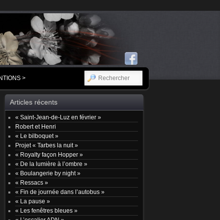
RECHERCHER
NTIONS >
Articles récents
« Saint-Jean-de-Luz en février »
Robert et Henri
« Le bilboquet »
Projet « Tarbes la nuit »
« Royalty façon Hopper »
« De la lumière à l’ombre »
« Boulangerie by night »
« Ressacs »
« Fin de journée dans l’autobus »
« La pause »
« Les fenêtres bleues »
« L’escalier ADN »