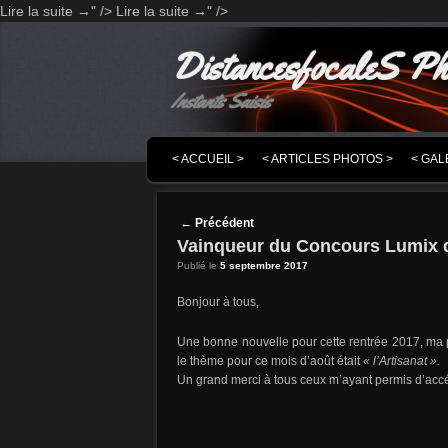
Lire la suite
" />
Lire la suite
" />
→
→
DistancesfocaleS Ph
Instants Saisis
MENU PRINCIPAL
MASQUER LA NAVIGATION PRINCIPALE
MASQUER LA NAVIGATION SECONDAIRE
< ACCUEIL >
< ARTICLES PHOTOS >
< GAL
Post navigation
←
Précédent
Vainqueur du Concours Lumix d
Publié le
5 septembre 2017
Bonjour à tous,
Une bonne nouvelle pour cette rentrée 2017, ma
le thème pour ce mois d’août était
« l’Artisanat ».
Un grand merci à tous ceux m’ayant permis d’accé