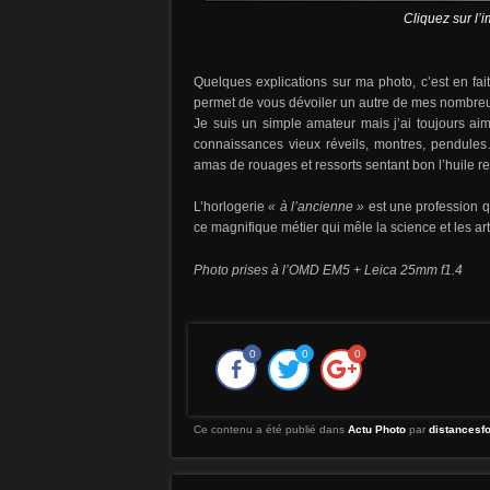
Cliquez sur l’
Quelques explications sur ma photo, c’est en fa
permet de vous dévoiler un autre de mes nombreux c
Je suis un simple amateur mais j’ai toujours aim
connaissances vieux réveils, montres, pendule
amas de rouages et ressorts sentant bon l’huile r
L’horlogerie
« à l’ancienne »
est une profession qu
ce magnifique métier qui mêle la science et les art
Photo prises à l’OMD EM5 + Leica 25mm f1.4
0
0
0
Ce contenu a été publié dans
Actu Photo
par
distancesf