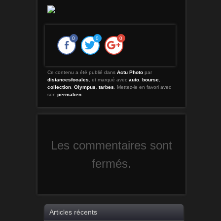
0
0
0
Ce contenu a été publié dans
Actu Photo
par
distancesfocales
, et marqué avec
auto
,
bourse
,
collection
,
Olympus
,
tarbes
. Mettez-le en favori avec
son
permalien
.
Les commentaires sont
fermés.
Articles récents