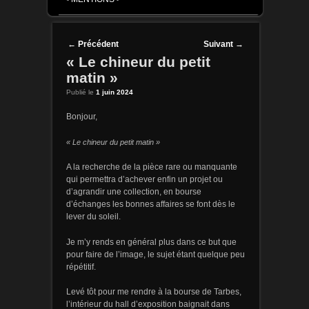
Post navigation
←
Précédent
Suivant
→
« Le chineur du petit
matin »
Publié le
1 juin 2024
Bonjour,
« Le chineur du petit matin »
A la recherche de la pièce rare ou manquante
qui permettra d’achever enfin un projet ou
d’agrandir une collection, en bourse
d’échanges les bonnes affaires se font dès le
lever du soleil.
Je m’y rends en général plus dans ce but que
pour faire de l’image, le sujet étant quelque peu
répétitif.
Levé tôt pour me rendre à la bourse de Tarbes,
l’intérieur du hall d’exposition baignait dans