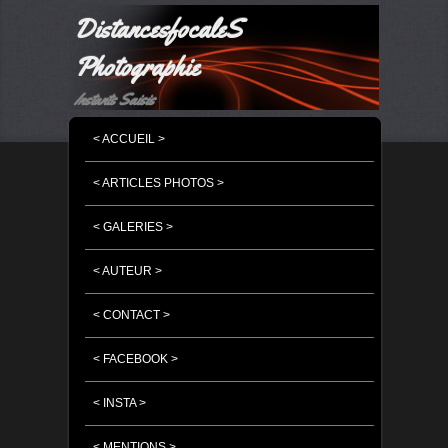
DistancesfocaleS
Photographie
Instants Saisis
MENU PRINCIPAL
MASQUER LA NAVIGATION PRINCIPALE
MASQUER LA NAVIGATION SECONDAIRE
< ACCUEIL >
< ARTICLES PHOTOS >
< GALERIES >
< AUTEUR >
< CONTACT >
< FACEBOOK >
< INSTA >
< MENTIONS >