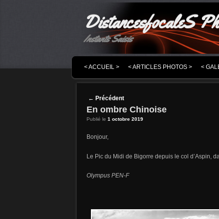
DistancesfocaleS Ph
Instants Saisis
MENU PRINCIPAL
MASQUER LA NAVIGATION PRINCIPALE
MASQUER LA NAVIGATION SECONDAIRE
< ACCUEIL >
< ARTICLES PHOTOS >
< GAL
Post navigation
←
Précédent
En ombre Chinoise
Publié le
1 octobre 2019
Bonjour,
Le Pic du Midi de Bigorre depuis le col d’Aspin, 
Olympus PEN-F