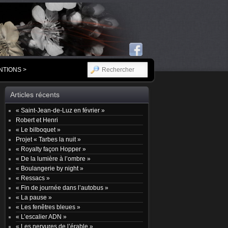
RECHERCHER
NTIONS >
Articles récents
« Saint-Jean-de-Luz en février »
Robert et Henri
« Le bilboquet »
Projet « Tarbes la nuit »
« Royalty façon Hopper »
« De la lumière à l’ombre »
« Boulangerie by night »
« Ressacs »
« Fin de journée dans l’autobus »
« La pause »
« Les fenêtres bleues »
« L’escalier ADN »
« Les nervures de l’érable »