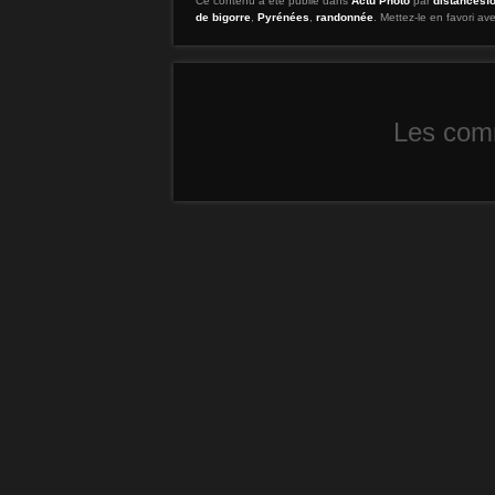
Ce contenu a été publié dans
Actu Photo
par
distancesf
de bigorre
,
Pyrénées
,
randonnée
. Mettez-le en favori a
Les comm