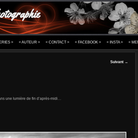
otographie
ERIES >
< AUTEUR >
< CONTACT >
< FACEBOOK >
< INSTA >
< ME
Suivant
→
dans une lumière de fin d’après-midi…