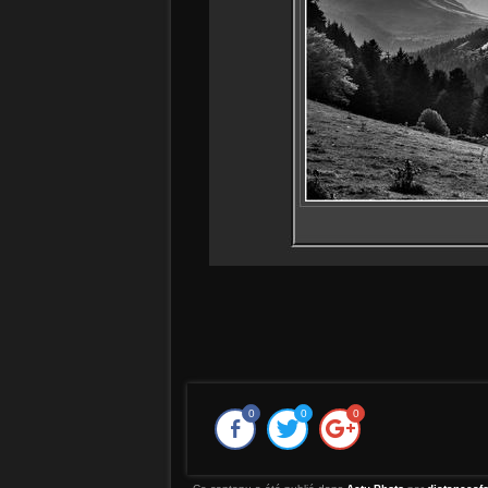
0
0
0