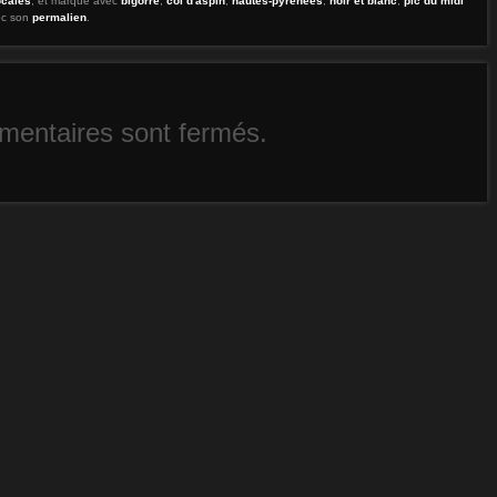
ocales
, et marqué avec
bigorre
,
col d'aspin
,
hautes-pyrénées
,
noir et blanc
,
pic du midi
vec son
permalien
.
entaires sont fermés.