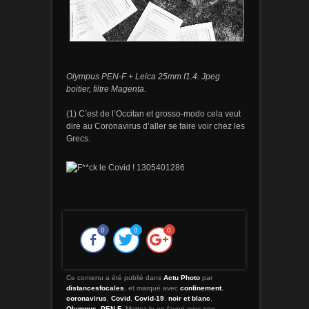
Olympus PEN-F + Leica 25mm f1.4. Jpeg
boitier, filtre Magenta.
(1) C’est de l’Occitan et grosso-modo cela veut
dire au Coronavirus d’aller se faire voir chez les
Grecs.
0
0
0
Ce contenu a été publié dans
Actu Photo
par
distancesfocales
, et marqué avec
confinement
,
coronavirus
,
Covid
,
Covid-19
,
noir et blanc
,
Olympus
,
PEN-F
. Mettez-le en favori avec son