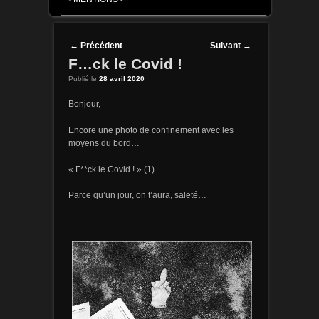
Post navigation
←
Précédent
Suivant
→
F…ck le Covid !
Publié le
28 avril 2020
Bonjour,
Encore une photo de confinement avec les
moyens du bord…
« F**ck le Covid ! » (1)
Parce qu’un jour, on t’aura, saleté…