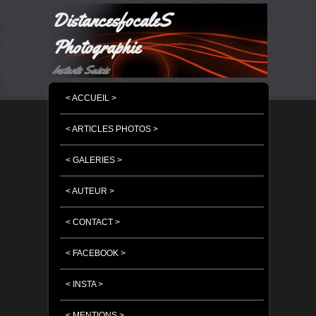
DistancesfocaleS
Photographie
Instants Saisis
MENU PRINCIPAL
MASQUER LA NAVIGATION PRINCIPALE
MASQUER LA NAVIGATION SECONDAIRE
< ACCUEIL >
< ARTICLES PHOTOS >
< GALERIES >
< AUTEUR >
< CONTACT >
< FACEBOOK >
< INSTA >
< MENTIONS >