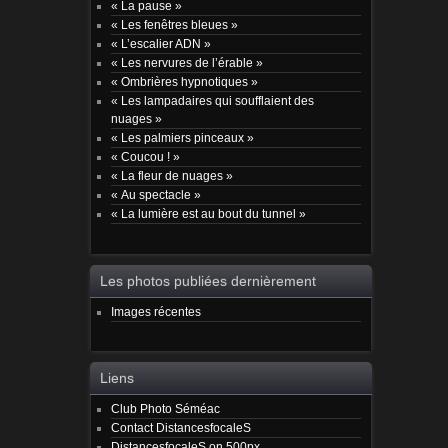
« La pause »
« Les fenêtres bleues »
« L’escalier ADN »
« Les nervures de l’érable »
« Ombrières hypnotiques »
« Les lampadaires qui soufflaient des
nuages »
« Les palmiers pinceaux »
« Coucou ! »
« La fleur de nuages »
« Au spectacle »
« La lumière est au bout du tunnel »
Les photos publiées dernièrement
Images récentes
Liens
Club Photo Séméac
Contact DistancesfocaleS
DistancesfocaleS on 500px