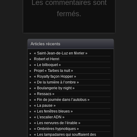
Les commentaires sont
fermés.
Articles récents
« Saint-Jean-de-Luz en février »
Robert et Henri
« Le bilboquet »
Projet « Tarbes la nuit »
« Royalty façon Hopper »
« De la lumière à l’ombre »
« Boulangerie by night »
« Ressacs »
« Fin de journée dans l’autobus »
« La pause »
« Les fenêtres bleues »
« L’escalier ADN »
« Les nervures de l’érable »
« Ombrières hypnotiques »
« Les lampadaires qui soufflaient des