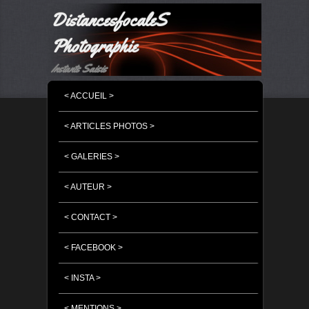
DistancesfocaleS
Photographie
Instants Saisis
MENU PRINCIPAL
MASQUER LA NAVIGATION PRINCIPALE
MASQUER LA NAVIGATION SECONDAIRE
< ACCUEIL >
< ARTICLES PHOTOS >
< GALERIES >
< AUTEUR >
< CONTACT >
< FACEBOOK >
< INSTA >
< MENTIONS >