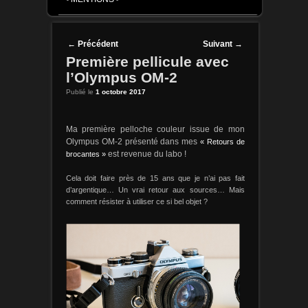
Post navigation
←
Précédent
Suivant
→
Première pellicule avec
l’Olympus OM-2
Publié le
1 octobre 2017
Ma première pelloche couleur issue de mon
Olympus OM-2 présenté dans mes
« Retours de
brocantes »
est revenue du labo !
Cela doit faire près de 15 ans que je n’ai pas fait
d’argentique… Un vrai retour aux sources… Mais
comment résister à utiliser ce si bel objet ?