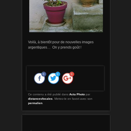
Voilà, à bientôt pour de nouvelles images
argentiques… On y prends goût !
0
0
0
Ce contenu a été publié dans
Actu Photo
par
distancesfocales
. Mettez-le en favori avec son
permalien
.