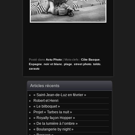
Posté dans
Actu Photo
|
Mots-clefs :
Côte Basque
,
Espagne
,
noir et blanc
,
plage
,
street photo
,
toldo
,
zarautz
Articles récents
« Saint-Jean-de-Luz en février »
Robert et Henri
« Le bilboquet »
Projet « Tarbes la nuit »
« Royalty façon Hopper »
« De la lumière à l’ombre »
« Boulangerie by night »
« Ressacs »