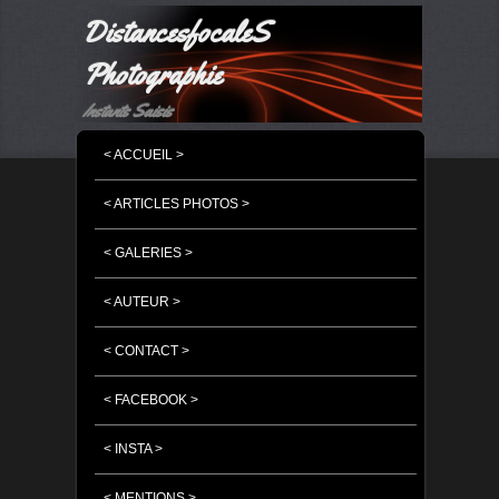
DistancesfocaleS
Photographie
Instants Saisis
MENU PRINCIPAL
MASQUER LA NAVIGATION PRINCIPALE
MASQUER LA NAVIGATION SECONDAIRE
< ACCUEIL >
< ARTICLES PHOTOS >
< GALERIES >
< AUTEUR >
< CONTACT >
< FACEBOOK >
< INSTA >
< MENTIONS >