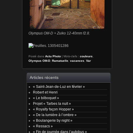
Olympus OM-D + Zuiko 12-40mm f2.8.
Posté dans
Actu Photo
|
Mots-clefs :
couleurs
,
Olympus OM-D
,
Ramatuelle
,
vacances
,
Var
Articles récents
« Saint-Jean-de-Luz en février »
Robert et Henri
« Le bilboquet »
Projet « Tarbes la nuit »
« Royalty façon Hopper »
« De la lumière à l’ombre »
« Boulangerie by night »
« Ressacs »
« Fin de journée dans l’autobus »