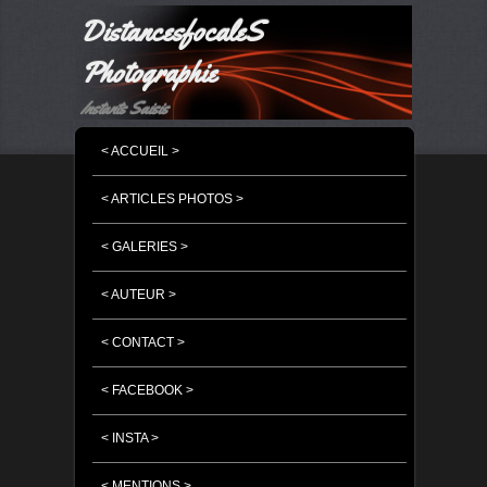
DistancesfocaleS
Photographie
Instants Saisis
MENU PRINCIPAL
MASQUER LA NAVIGATION PRINCIPALE
MASQUER LA NAVIGATION SECONDAIRE
< ACCUEIL >
< ARTICLES PHOTOS >
< GALERIES >
< AUTEUR >
< CONTACT >
< FACEBOOK >
< INSTA >
< MENTIONS >