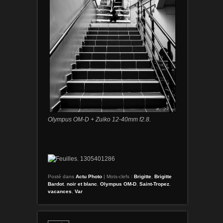
Olympus OM-D + Zuiko 12-40mm f2.8.
Posté dans
Actu Photo
|
Mots-clefs :
Brigitte
,
Brigitte
Bardot
,
noir et blanc
,
Olympus OM-D
,
Saint-Tropez
,
vacances
,
Var