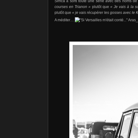
Simca a sorti toute une série avec des noms d
courses en Trianon »
plutôt que
« Je vais à la s
plutôt que
« je vais récupérer les gosses avec l
A méditer…