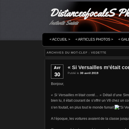
DistancesfocaleS Ph
Instants Saisis
MENU PRINCIPAL
MASQUER LA NAVIGATION PRINCIPALE
MASQUER LA NAVIGATION SECONDAIRE
< ACCUEIL >
< ARTICLES PHOTOS >
< GAL
ARCHIVES DU MOT-CLEF :
VEDETTE
« Si Versailles m’était c
Avr
30
Publié le
30 avril 2019
Bonjour,
« Si Versailles m’était conté… »
Détail d’une Sim
bien lu, il était courant de s’offrir un V8 chez un 
s’en foutait, en plus tout le monde fumait
A l’époque, les voitures avaient de la classe jusqu