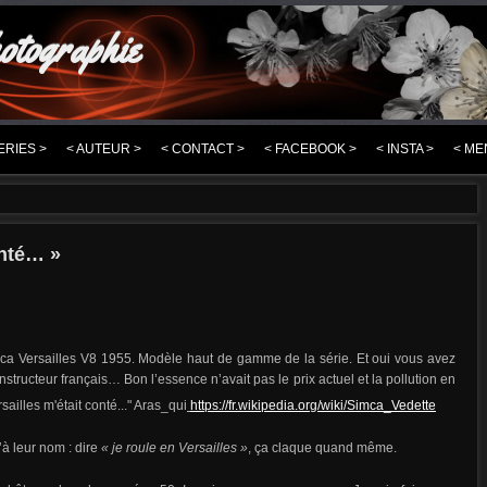
otographie
ERIES >
< AUTEUR >
< CONTACT >
< FACEBOOK >
< INSTA >
< ME
onté… »
ca Versailles V8 1955. Modèle haut de gamme de la série. Et oui vous avez
constructeur français… Bon l’essence n’avait pas le prix actuel et la pollution en
https://fr.wikipedia.org/wiki/Simca_Vedette
’à leur nom : dire
« je roule en Versailles »
, ça claque quand même.