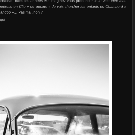
e château dans les années 50. Imaginez-vous prononcer
« Je vais faire mes
upérette en Clio »
ou encore
« Je vais chercher les enfants en Chambord »
e Kangoo »…
Pas mal, non ?