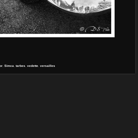
or
,
Simca
,
tarbes
,
vedette
,
versailles