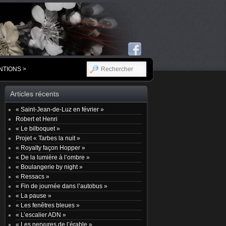
RECHERCHER
NTIONS >
Articles récents
« Saint-Jean-de-Luz en février »
Robert et Henri
« Le bilboquet »
Projet « Tarbes la nuit »
« Royalty façon Hopper »
« De la lumière à l’ombre »
« Boulangerie by night »
« Ressacs »
« Fin de journée dans l’autobus »
« La pause »
« Les fenêtres bleues »
« L’escalier ADN »
« Les nervures de l’érable »