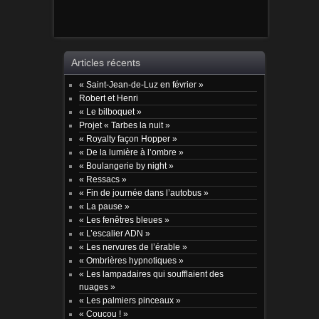
Articles récents
« Saint-Jean-de-Luz en février »
Robert et Henri
« Le bilboquet »
Projet « Tarbes la nuit »
« Royalty façon Hopper »
« De la lumière à l’ombre »
« Boulangerie by night »
« Ressacs »
« Fin de journée dans l’autobus »
« La pause »
« Les fenêtres bleues »
« L’escalier ADN »
« Les nervures de l’érable »
« Ombrières hypnotiques »
« Les lampadaires qui soufflaient des
nuages »
« Les palmiers pinceaux »
« Coucou ! »