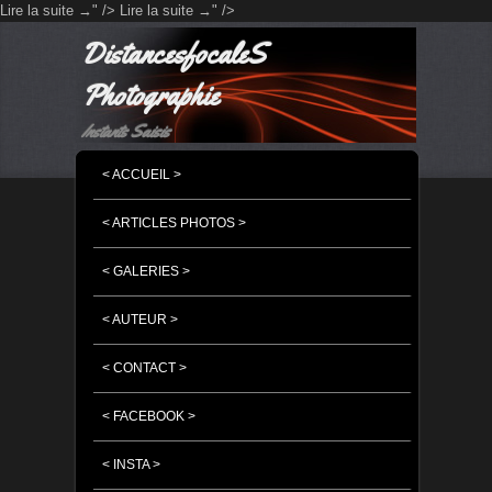
Lire la suite
→
" />
Lire la suite
→
" />
DistancesfocaleS
Photographie
Instants Saisis
MENU PRINCIPAL
MASQUER LA NAVIGATION PRINCIPALE
MASQUER LA NAVIGATION SECONDAIRE
< ACCUEIL >
< ARTICLES PHOTOS >
< GALERIES >
< AUTEUR >
< CONTACT >
< FACEBOOK >
< INSTA >