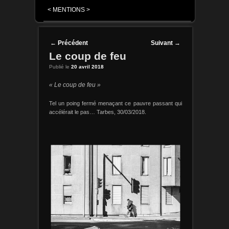
< MENTIONS >
Post navigation
←
Précédent
Suivant
→
Le coup de feu
Publié le
20 avril 2018
« Le coup de feu »
Tel un poing fermé menaçant ce pauvre passant qui
accélérait le pas… Tarbes, 30/03/2018.