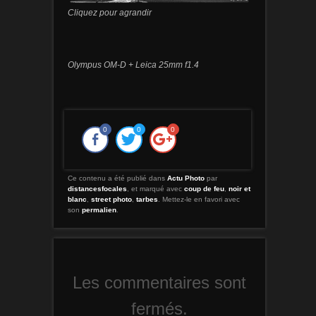
Cliquez pour agrandir
Olympus OM-D + Leica 25mm f1.4
0
0
0
Ce contenu a été publié dans
Actu Photo
par
distancesfocales
, et marqué avec
coup de feu
,
noir et
blanc
,
street photo
,
tarbes
. Mettez-le en favori avec
son
permalien
.
Les commentaires sont
fermés.