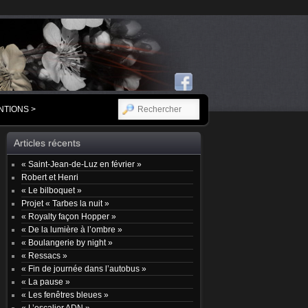
RECHERCHER
NTIONS >
Articles récents
« Saint-Jean-de-Luz en février »
Robert et Henri
« Le bilboquet »
Projet « Tarbes la nuit »
« Royalty façon Hopper »
« De la lumière à l’ombre »
« Boulangerie by night »
« Ressacs »
« Fin de journée dans l’autobus »
« La pause »
« Les fenêtres bleues »
« L’escalier ADN »