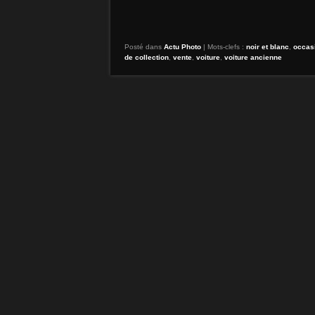
Posté dans
Actu Photo
|
Mots-clefs :
noir et blanc
,
occas
de collection
,
vente
,
voiture
,
voiture ancienne