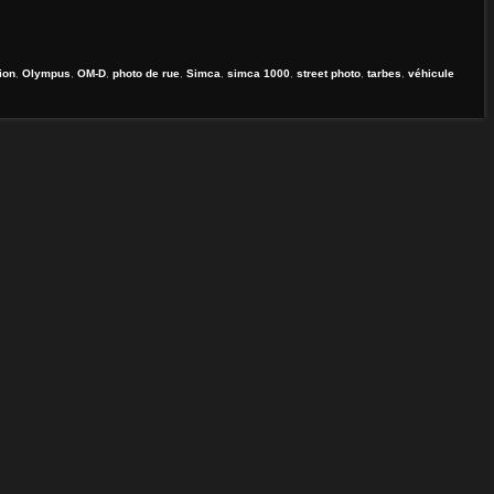
ion
,
Olympus
,
OM-D
,
photo de rue
,
Simca
,
simca 1000
,
street photo
,
tarbes
,
véhicule