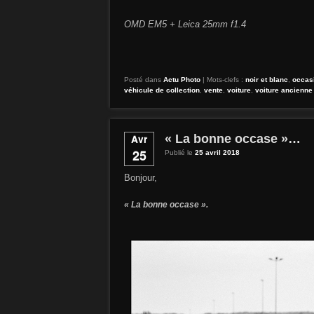
OMD EM5 + Leica 25mm f1.4
Posté dans
Actu Photo
|
Mots-clefs :
noir et blanc
,
occas
véhicule de collection
,
vente
,
voiture
,
voiture ancienne
« La bonne occase »…
Avr
25
Publié le
25 avril 2018
Bonjour,
« La bonne occase ».