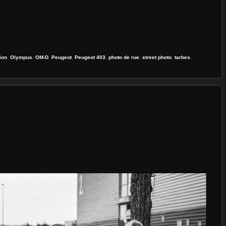
ion
,
Olympus
,
OM-D
,
Peugeot
,
Peugeot 403
,
photo de rue
,
street photo
,
tarbes
,