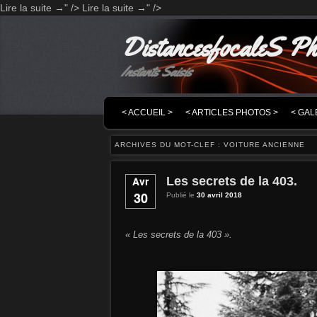
Lire la suite
" />
Lire la suite
" />
→
→
DistancesfocaleS Ph
Instants Saisis
MENU PRINCIPAL
MASQUER LA NAVIGATION PRINCIPALE
MASQUER LA NAVIGATION SECONDAIRE
< ACCUEIL >
< ARTICLES PHOTOS >
< GAL
ARCHIVES DU MOT-CLEF :
VOITURE ANCIENNE
Les secrets de la 403.
Avr
30
Publié le
30 avril 2018
« Les secrets de la 403 ».