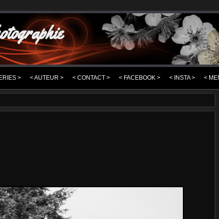
otographie
ERIES >
< AUTEUR >
< CONTACT >
< FACEBOOK >
< INSTA >
< ME